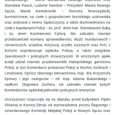
Stanisław Pasoń, Ludomir Handzel – Prezydent Miasta Nowego
Sącza, Marek Kwiatkowski – Starosta Nowosądecki,
burmistrzowie, na czele z gospodarzem krynickiego uzdrowiska
oraz wójtowie z terenu Sądecczyzny, a także duchowieństwo na
czele z kapelanami Policji – ks. prof. drem hab. Stanisławem Sojką
i ks. drem Kazimierzem Fąfarą. Nie zabrakło również
przedstawicieli wymiaru sprawiedliwości, służb mundurowych i
ratowniczych, urzędów, instytucji, uczelni wyższych oraz firm, z
którymi współpracuje sądecka Policja, a także związków
zawodowych i policyjnych stowarzyszeń. W uroczystym apelu
wzięli udział również przedstawiciele małopolskiego garnizonu
Policji, w tym komendanci powiatowi Policji w Bochni, Gorlicach i
Limanowej. Oprócz obecnego kierownictwa, insp. dra Krzysztofa
Dymury i jego zastępców – mł. insp. Adama Bukańskiego i
nadkom. Zbigniewa Zachera, nie zabrakło również byłych
komendantów sądeckiej jednostki i policyjnych emerytów.
Uroczystości rozpoczęły się na deptaku przed budynkiem Pijalni
Głównej w Krynicy-Zdroju od wprowadzenia pocztu flagowego i
sztandarowego Komendy Miejskiej Policji w Nowym Sączu oraz