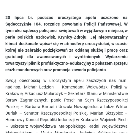
20 lipca br. podczas uroczystego apelu uczczono na
Sądecczyźnie 104. rocznicę powołania Policji Państwowej. W
tym roku sądeccy policjanci świętowali w wyjątkowym miejscu, w
perle polskich uzdrowisk, Krynicy-Zdroju. Jej niepowtarzalny
klimat doskonale wpisał się w atmosferę uroczystości, w czasie
której nie zabrakło podziękowań za oddaną służbę i pracę oraz
gratulacji dla awansowanych i wyróżnionych. Wydarzeniu
towarzyszył piknik profilaktyczno-edukacyjny z pokazem sprzętu
służb mundurowych oraz promocja zawodu policjanta.
Swoją obecnością w uroczystym apelu zaszczycili nas m.in.
nadinsp. Michał Ledzion – Komendant Wojewódzki Policji w
Krakowie, Arkadiusz Mularczyk – Sekretarz Stanu w Ministerstwie
Spraw Zagranicznych, panie Poseł na Sejm Rzeczypospolitej
Polskiej – Barbara Bartuś i Urszula Nowogórska, a także Wiktor
Durlak – Senator Rzeczypospolitej Polskiej, Marian Skrzypiec –
Honorowy Konsul Republiki Indonezji w Krakowie, Wojciech Piech
– Sekretarz Województwa Małopolskiego, Radni Województwa
Małopolskiego – Marta Mordarska, Jadwiga Wójtowicz oraz