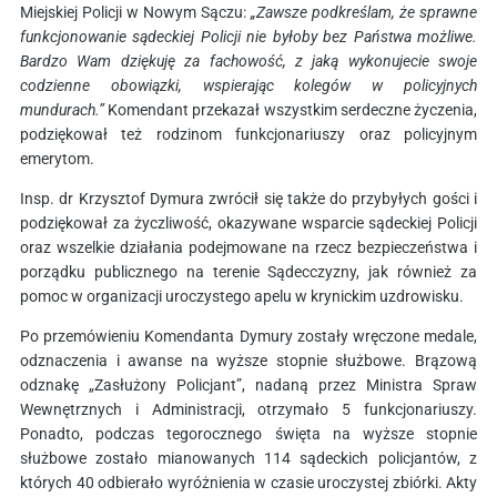
Miejskiej Policji w Nowym Sączu:
„Zawsze podkreślam, że sprawne
funkcjonowanie sądeckiej Policji nie byłoby bez Państwa możliwe.
Bardzo Wam dziękuję za fachowość, z jaką wykonujecie swoje
codzienne obowiązki, wspierając kolegów w policyjnych
mundurach.”
Komendant przekazał wszystkim serdeczne życzenia,
podziękował też rodzinom funkcjonariuszy oraz policyjnym
emerytom.
Insp. dr Krzysztof Dymura zwrócił się także do przybyłych gości i
podziękował za życzliwość, okazywane wsparcie sądeckiej Policji
oraz wszelkie działania podejmowane na rzecz bezpieczeństwa i
porządku publicznego na terenie Sądecczyzny, jak również za
pomoc w organizacji uroczystego apelu w krynickim uzdrowisku.
Po przemówieniu Komendanta Dymury zostały wręczone medale,
odznaczenia i awanse na wyższe stopnie służbowe. Brązową
odznakę „Zasłużony Policjant”, nadaną przez Ministra Spraw
Wewnętrznych i Administracji, otrzymało 5 funkcjonariuszy.
Ponadto, podczas tegorocznego święta na wyższe stopnie
służbowe zostało mianowanych 114 sądeckich policjantów, z
których 40 odbierało wyróżnienia w czasie uroczystej zbiórki. Akty