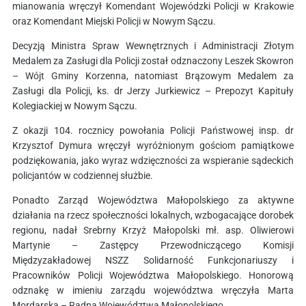
mianowania wręczył Komendant Wojewódzki Policji w Krakowie
oraz Komendant Miejski Policji w Nowym Sączu.
Decyzją Ministra Spraw Wewnętrznych i Administracji Złotym
Medalem za Zasługi dla Policji został odznaczony Leszek Skowron
– Wójt Gminy Korzenna, natomiast Brązowym Medalem za
Zasługi dla Policji, ks. dr Jerzy Jurkiewicz – Prepozyt Kapituły
Kolegiackiej w Nowym Sączu.
Z okazji 104. rocznicy powołania Policji Państwowej insp. dr
Krzysztof Dymura wręczył wyróżnionym gościom pamiątkowe
podziękowania, jako wyraz wdzięczności za wspieranie sądeckich
policjantów w codziennej służbie.
Ponadto Zarząd Województwa Małopolskiego za aktywne
działania na rzecz społeczności lokalnych, wzbogacające dorobek
regionu, nadał Srebrny Krzyż Małopolski mł. asp. Oliwierowi
Martynie – Zastępcy Przewodniczącego Komisji
Międzyzakładowej NSZZ Solidarność Funkcjonariuszy i
Pracowników Policji Województwa Małopolskiego. Honorową
odznakę w imieniu zarządu województwa wręczyła Marta
Mordarska – Radna Województwa Małopolskiego.