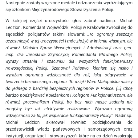
Następnie zostały wręczone medale i odznaczenia wyróżniającym
się członkom Międzynarodowego Stowarzyszenia Policji.
W kolejnej części uroczystości głos zabrał nadinsp. Michał
Ledzion. Komendant Wojewódzki Policji w Krakowie zwrócił się do
sądeckich policjantów takimi słowami:
„To ogromny zaszczyt
uczestniczyć w tej uroczystości i móc złożyć w imieniu własnym, ale
również Ministra Spraw Wewnętrznych i Administracji oraz gen.
insp. dra Jarosława Szymczyka, Komendanta Głównego Policji,
wyrazy uznania i szacunku dla wszystkich funkcjonariuszy
nowosądeckiej Policji. Szanowni Państwo, kłaniam się nisko i
wyrażam ogromną wdzięczność dla roli, jaką odgrywacie w
tworzeniu bezpiecznego regionu. To dzięki Wam Małopolska należy
do jednego z bardziej bezpiecznych regionów w Polsce. […] Chcę
bardzo podziękować Koleżankom i Kolegom Funkcjonariuszom, ale
również pracownikom Policji, bo bez nich nasze zadania nie
mogłyby być tak efektywnie realizowane. Wyrażam ogromną
wdzięczność za to, jak wspieracie funkcjonariuszy Policji”.
Nadinsp.
Michał Ledzion skierował również podziękowania do
przedstawicieli władz państwowych i samorządowych oraz
instytucji, organizacji i stowarzyszeń, które na co dzień wspierają