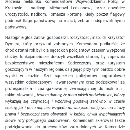
złożenia meldunku Komendantowi Wojewódzkiemu Policji w
Krakowie – nadinsp. Michałowi Ledzionowi, przez dowódcę
uroczystości, nadkom. Tomasza Fortunę. Kiedy poczet flagowy
podnosił flagę państwową na maszt, zebrani odśpiewali hymn
państwowy.
Następnie głos zabrał gospodarz uroczystości, insp. dr Krzysztof
Dymura, który przywitał zabranych. Komendant podkreślił, że
choć ostatni rok był dla sądeckich policjantów czasem wytężonej
służby, funkcjonariusze dołożyli wszelkich starań, by zapewnić
bezpieczeństwo mieszkańcom Sądecczyzny oraz turystom
goszczącym w naszym regionie, osiągając przy tym bardzo dobre
wyniki w służbie.
Szef sądeckich policjantów pogratulował
wszystkim odznaczonym i awansowanym oraz podziękował za
profesjonalizm i zaangażowanie, zwracając się do nich m.in.
takimi słowami: „
Jestem dumny, że mam takich podwładnych, którzy
wykazują się czujnością i wzorową postawą zarówno w czasie
służby, jak i poza nią, bez względu na wszystko stojących na straży
prawa i bezpieczeństwa obywateli, w każdej chwili wypełniających
słowa roty policyjnego ślubowania”.
Komendant
skierował także
podziękowania do pracowników zatrudnionych w Komendzie