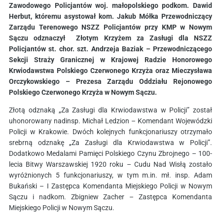
Zawodowego Policjantów woj. małopolskiego podkom. Dawid
Herbut, któremu asystował kom. Jakub Mółka Przewodniczący
Zarządu Terenowego NSZZ Policjantów przy KMP w Nowym
Sączu odznaczył Złotym Krzyżem za Zasługi dla NSZZ
Policjantów st. chor. szt. Andrzeja Baziak – Przewodniczącego
Sekcji Straży Granicznej w Krajowej Radzie Honorowego
Krwiodawstwa Polskiego Czerwonego Krzyża oraz Mieczysława
Orczykowskiego – Prezesa Zarządu Oddziału Rejonowego
Polskiego Czerwonego Krzyża w Nowym Sączu.
Złotą odznaką „Za Zasługi dla Krwiodawstwa w Policji” został
uhonorowany nadinsp. Michał Ledzion – Komendant Wojewódzki
Policji w Krakowie. Dwóch kolejnych funkcjonariuszy otrzymało
srebrną odznakę „Za Zasługi dla Krwiodawstwa w Policji”.
Dodatkowo Medalami Pamięci Polskiego Czynu Zbrojnego – 100-
lecia Bitwy Warszawskiej 1920 roku – Cudu Nad Wisłą zostało
wyróżnionych 5 funkcjonariuszy, w tym m.in. mł. insp. Adam
Bukański – I Zastępca Komendanta Miejskiego Policji w Nowym
Sączu i nadkom. Zbigniew Zacher – Zastępca Komendanta
Miejskiego Policji w Nowym Sączu.