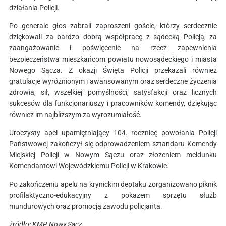
działania Policji.
Po generale głos zabrali zaproszeni goście, którzy serdecznie
dziękowali za bardzo dobrą współpracę z sądecką Policją, za
zaangażowanie i poświęcenie na rzecz zapewnienia
bezpieczeństwa mieszkańcom powiatu nowosądeckiego i miasta
Nowego Sącza. Z okazji Święta Policji przekazali również
gratulacje wyróżnionym i awansowanym oraz serdeczne życzenia
zdrowia, sił, wszelkiej pomyślności, satysfakcji oraz licznych
sukcesów dla funkcjonariuszy i pracowników komendy, dziękując
również im najbliższym za wyrozumiałość.
Uroczysty apel upamiętniający 104. rocznicę powołania Policji
Państwowej zakończył się odprowadzeniem sztandaru Komendy
Miejskiej Policji w Nowym Sączu oraz złożeniem meldunku
Komendantowi Wojewódzkiemu Policji w Krakowie.
Po zakończeniu apelu na krynickim deptaku zorganizowano piknik
profilaktyczno-edukacyjny z pokazem sprzętu służb
mundurowych oraz promocją zawodu policjanta.
źródło: KMP Nowy Sącz