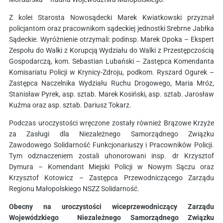
Z kolei Starosta Nowosądecki Marek Kwiatkowski przyznał
policjantom oraz pracownikom sądeckiej jednostki Srebrne Jabłka
Sądeckie. Wyróżnienie otrzymali: podinsp. Marek Opoka – Ekspert
Zespołu do Walki z Korupcją Wydziału do Walki z Przestępczością
Gospodarczą, kom. Sebastian Lubański – Zastępca Komendanta
Komisariatu Policji w Krynicy-Zdroju, podkom. Ryszard Ogurek –
Zastępca Naczelnika Wydziału Ruchu Drogowego, Maria Mróz,
Stanisław Pyrek, asp. sztab. Marek Kosiński, asp. sztab. Jarosław
Kuźma oraz asp. sztab. Dariusz Tokarz.
Podczas uroczystości wręczone zostały również Brązowe Krzyże
za Zasługi dla Niezależnego Samorządnego Związku
Zawodowego Solidarność Funkcjonariuszy i Pracowników Policji.
Tym odznaczeniem zostali uhonorowani insp. dr Krzysztof
Dymura – Komendant Miejski Policji w Nowym Sączu oraz
Krzysztof Kotowicz – Zastępca Przewodniczącego Zarządu
Regionu Małopolskiego NSZZ Solidarność.
Obecny na uroczystości wiceprzewodniczący Zarządu
Wojewódzkiego Niezależnego Samorządnego Związku