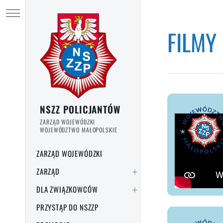
Przejdź do treści
Ukryj menu
FILMY
Strona główna
/
Filmy
NSZZ POLICJANTÓW
ZARZĄD WOJEWÓDZKI
WOJEWÓDZTWO MAŁOPOLSKIE
ZARZĄD WOJEWÓDZKI
ZARZĄD
DLA ZWIĄZKOWCÓW
PRZYSTĄP DO NSZZP