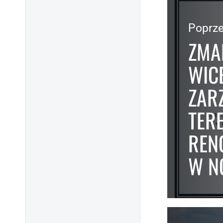
Poprze
ZMA
WIC
ZAR
TER
REN
W N