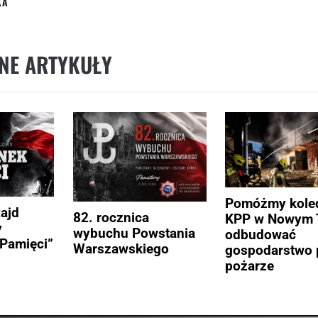
KA
NE ARTYKUŁY
Pomóżmy kole
Rajd
82. rocznica
KPP w Nowym 
y
wybuchu Powstania
odbudować
Pamięci”
Warszawskiego
gospodarstwo 
pożarze