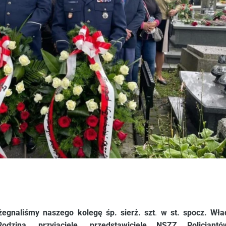
żegnaliśmy naszego kolegę śp. sierż. szt
.
w st. spocz. Wł
odzina, przyjaciele, przedstawiciele NSZZ Policjant