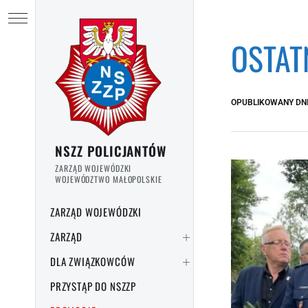
Przejdź do treści
Ukryj menu
OSTAT
OPUBLIKOWANY DN
NSZZ POLICJANTÓW
ZARZĄD WOJEWÓDZKI
WOJEWÓDZTWO MAŁOPOLSKIE
ZARZĄD WOJEWÓDZKI
ZARZĄD
DLA ZWIĄZKOWCÓW
PRZYSTĄP DO NSZZP