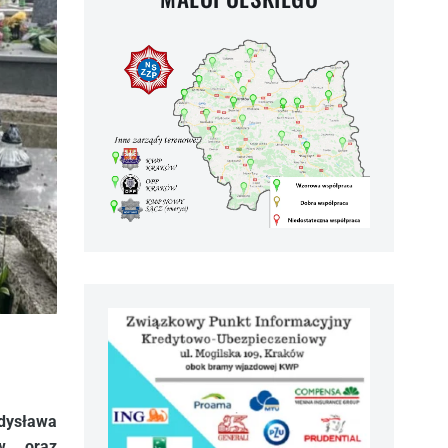
adysława
ów oraz