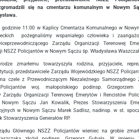
gromadzili się na cmentarzu komunalnym w Nowym Są
ysława.
. o godzinie 11:00 w Kaplicy Cmentarza Komunalnego w Now
deckich pożegnaliśmy wspaniałego człowieka i zaangaż
iceprzewodniczącego Zarządu Organizacji Terenowej Eme
cji NSZZ Policjantów w Nowym Sączu śp. Władysława Waszcza
rodze zmarłemu towarzyszyła rodzina, przyjaciele, repre
nstytucji, przedstawiciele Zarządu Wojewódzkiego NSZZ Policjan
 na czele z Przewodniczącym Niezależnego Samorządnego 
olicjantów woj. małopolskiego podinsp. Grzegorzem 
 Zarządu Organizacji Terenowej Emerytów i Rencistów Poli
w Nowym Sączu Jan Kowalik, Prezes Stowarzyszenia Eme
cyjnych w Nowym Sączu Marek Sadlisz, nadinsp. w st. spoc
k Stowarzyszenia Generałów RP.
ządu Głównego NSZZ Policjantów wieniec na grobie zmarł
aszczaka złożył podinsp. Grzegorz Gubała. W imieniu 