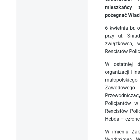
mieszkańcy z
pożegnać Wład
6 kwietnia br
przy ul. Śnia
związkowca, w
Rencistów Poli
W ostatniej d
organizacji i i
małopolskiego
Zawodowego P
Przewodniczący
Policjantów 
Rencistów Poli
Hebda – człone
W imieniu Zar
Władysława W