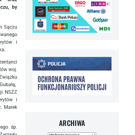
czu, by
ym Sączu
owanego
rytów i
ka.
zentanci
tów woj.
Związku
Gubałą,
cji NSZZ
rytów i
z. Marek
ARCHIWA
ego śp.
Zarządu