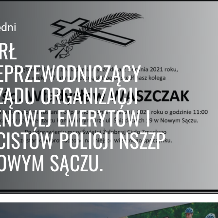
dni
RŁ
EPRZEWODNICZĄCY
ZĄDU ORGANIZACJI
ENOWEJ EMERYTÓW I
CISTÓW POLICJI NSZZP
OWYM SĄCZU.