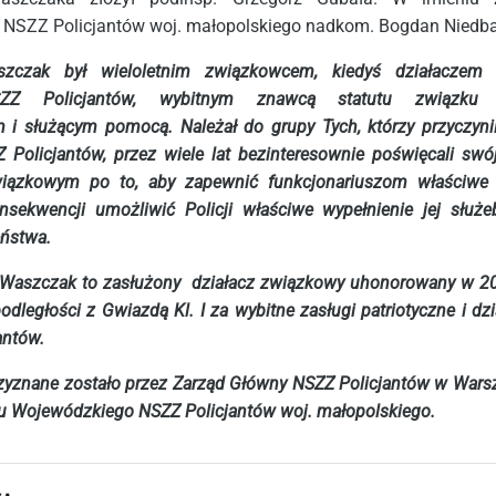
NSZZ Policjantów woj. małopolskiego nadkom. Bogdan Niedba
zczak był wieloletnim związkowcem, kiedyś działaczem 
ZZ Policjantów, wybitnym znawcą statutu związku
i służącym pomocą. Należał do grupy Tych, którzy przyczynil
 Policjantów, przez wiele lat bezinteresownie poświęcali swó
iązkowym po to, aby zapewnić funkcjonariuszom właściwe 
nsekwencji umożliwić Policji właściwe wypełnienie jej służeb
ństwa.
 Waszczak to zasłużony działacz związkowy uhonorowany w 2
dległości z Gwiazdą Kl. I za wybitne zasługi patriotyczne i dzi
antów.
zyznane zostało przez Zarząd Główny NSZZ Policjantów w Wars
u Wojewódzkiego NSZZ Policjantów woj. małopolskiego.