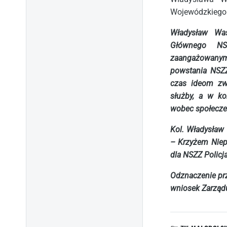
Wojewódzkiego 
Władysław Was
Głównego NS
zaangażowanym 
powstania NSZZ
czas ideom zw
służby, a w ko
wobec społecze
Kol. Władysław
– Krzyżem Niepo
dla NSZZ Policj
Odznaczenie pr
wniosek Zarząd