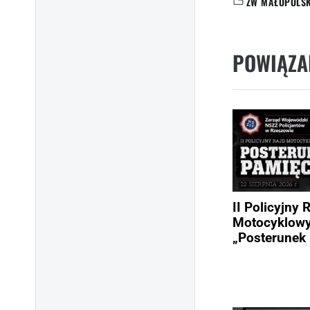
ZW MAŁOPOLS
KATEGORIE:
POWIĄZA
II Policyjny 
Motocyklow
„Posterunek 