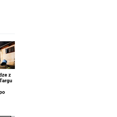
dze z
Targu
po