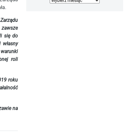
Archiwa
ła.
Zarządu
 zawsze
i się do
j własny
warunki
nej roli
019 roku
ałalność
zawie na