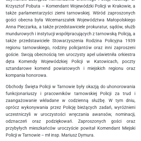
Krzysztof Pobuta – Komendant Wojewódzki Policji w Krakowie, a
także parlamentarzyści ziemi tarnowskiej. Wśród zaproszonych
gości obecna była Wicemarszałek Województwa Małopolskiego
Anna Pieczarka, a także przedstawiciele prokuratur, sądów, służb
mundurowych i instytucji współpracujących z tarnowską Policją, a
także przedstawiciele Stowarzyszenia Rodzina Policyjna 1939
regionu tarnowskiego, rodziny policjantów oraz inni zaproszeni
goście. Swoją obecnością ten uroczysty apel uświetniła orkiestra
dęta Komendy Wojewódzkiej Policji w Katowicach, poczty
sztandarowe komend powiatowych i miejskich regionu oraz
kompania honorowa.
Obchody Święta Policji w Tarnowie były okazją do uhonorowania
funkcjonariuszy i pracowników tarnowskiej Policji za trud i
zaangażowanie wkładane w codzienną służbę. W tym dniu,
oprócz wykonywania przez Policję bieżących zadań, wyróżnieni
uczestniczyli w uroczystości wręczania awansów, nominacji,
odznaczeń oraz podziękowań. Zaproszonych gości oraz
przybyłych mieszkańców uroczyście powitał Komendant Miejski
Policji w Tarnowie – mł insp. Mariusz Dymura.