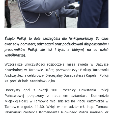
Święto Policji, to data szczególna dla funkcjonariuszy. To czas
awansów, nominacji, odznaczeń oraz podziękowań dla policjantów i
pracowników Policji, ale też i tych, z którymi, na co dzień
współpracują.
Wczorajsze uroczystości rozpoczęła msza święta w Bazylice
Katedralnej w Tarnowie, której przewodniczył Biskup Tarnowski
Andrzej Jeż, a celebrował Diecezjalny Duszpasterz i Kapelan Policji
ks. prof. dr hab. Stanisław Sojka.
Uroczysty apel z okazji 100. Rocznicy Powstania Policji
Państwowej połączony z nadaniem sztandaru Komendzie
Miejskiej Policji w Tarnowie miał miejsce na Placu Kazimierza w
Tarnowie o godz. 11.30. Wzięli w nim udział mł. insp. Tomasz
Szymański Zastępca Komendanta Głównego Policji, nadinsp. dr