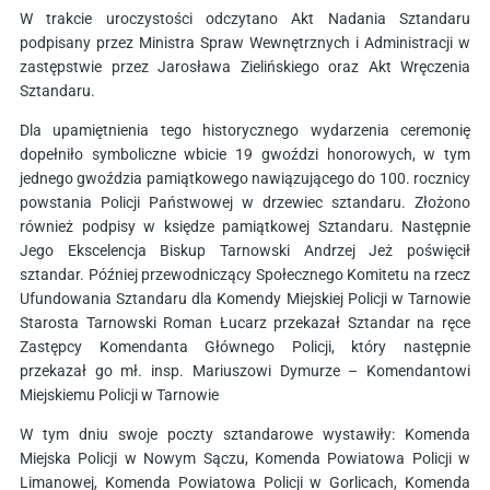
W trakcie uroczystości odczytano Akt Nadania Sztandaru
podpisany przez Ministra Spraw Wewnętrznych i Administracji w
zastępstwie przez Jarosława Zielińskiego oraz Akt Wręczenia
Sztandaru.
Dla upamiętnienia tego historycznego wydarzenia ceremonię
dopełniło symboliczne wbicie 19 gwoździ honorowych, w tym
jednego gwoździa pamiątkowego nawiązującego do 100. rocznicy
powstania Policji Państwowej w drzewiec sztandaru. Złożono
również podpisy w księdze pamiątkowej Sztandaru. Następnie
Jego Ekscelencja Biskup Tarnowski Andrzej Jeż poświęcił
sztandar. Później przewodniczący Społecznego Komitetu na rzecz
Ufundowania Sztandaru dla Komendy Miejskiej Policji w Tarnowie
Starosta Tarnowski Roman Łucarz przekazał Sztandar na ręce
Zastępcy Komendanta Głównego Policji, który następnie
przekazał go mł. insp. Mariuszowi Dymurze – Komendantowi
Miejskiemu Policji w Tarnowie
W tym dniu swoje poczty sztandarowe wystawiły: Komenda
Miejska Policji w Nowym Sączu, Komenda Powiatowa Policji w
Limanowej, Komenda Powiatowa Policji w Gorlicach, Komenda