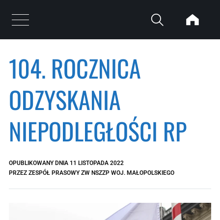
Przejdź do treści
Otwórz menu
104. ROCZNICA
ODZYSKANIA
NIEPODLEGŁOŚCI RP
OPUBLIKOWANY DNIA
11 LISTOPADA 2022
PRZEZ
ZESPÓŁ PRASOWY ZW NSZZP WOJ. MAŁOPOLSKIEGO