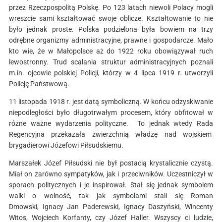
przez Rzeczpospolitą Polskę. Po 123 latach niewoli Polacy mogli
wreszcie sami kształtować swoje oblicze. Kształtowanie to nie
było jednak proste. Polska podzielona była bowiem na trzy
odrębne organizmy administracyjne, prawne i gospodarcze. Mało
kto wie, że w Małopolsce aż do 1922 roku obowiązywał ruch
lewostronny. Trud scalania struktur administracyjnych poznali
m.in. ojcowie polskiej Policji, którzy w 4 lipca 1919 r. utworzyli
Policję Państwową.
11 listopada 1918 r. jest datą symboliczną. W końcu odzyskiwanie
niepodległości było długotrwałym procesem, który obfitował w
różne ważne wydarzenia polityczne. To jednak wtedy Rada
Regencyjna przekazała zwierzchnią władzę nad wojskiem
brygadierowi Józefowi Piłsudskiemu.
Marszałek Józef Piłsudski nie był postacią krystalicznie czystą.
Miał on zarówno sympatyków, jak i przeciwników. Uczestniczył w
sporach politycznych i je inspirował. Stał się jednak symbolem
walki o wolność, tak jak symbolami stali się Roman
Dmowski, Ignacy Jan Paderewski, Ignacy Daszyński, Wincenty
Witos, Wojciech Korfanty, czy Józef Haller. Wszyscy ci ludzie,