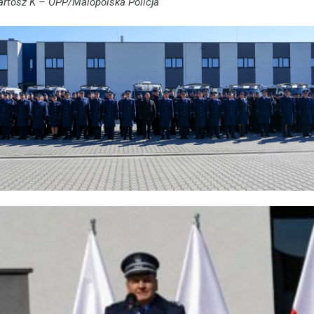
Bartosz K – OPP/Malopolska Policja