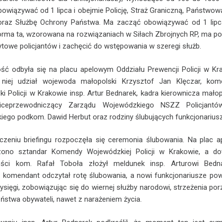
owiązywać od 1 lipca i obejmie Policję, Straż Graniczną, Państwow
oraz Służbę Ochrony Państwa. Ma zacząć obowiązywać od 1 lipc
rma ta, wzorowana na rozwiązaniach w Siłach Zbrojnych RP, ma po
ytowe policjantów i zachęcić do wstępowania w szeregi służb.
ść odbyła się na placu apelowym Oddziału Prewencji Policji w Kr
 niej udział wojewoda małopolski Krzysztof Jan Klęczar, kom
i Policji w Krakowie insp. Artur Bednarek, kadra kierownicza małop
 wiceprzewodniczący Zarządu Wojewódzkiego NSZZ Policjantó
iego podkom. Dawid Herbut oraz rodziny ślubujących funkcjonariusz
zeniu briefingu rozpoczęła się ceremonia ślubowania. Na plac a
ono sztandar Komendy Wojewódzkiej Policji w Krakowie, a d
ości kom. Rafał Toboła złożył meldunek insp. Arturowi Bedna
 komendant odczytał rotę ślubowania, a nowi funkcjonariusze pow
ysięgi, zobowiązując się do wiernej służby narodowi, strzeżenia por
ństwa obywateli, nawet z narażeniem życia.