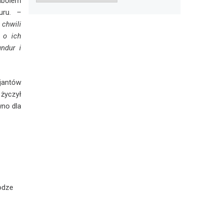
mbolem
uru. –
chwili
e o ich
ndur i
jantów
 życzył
wno dla
rodze