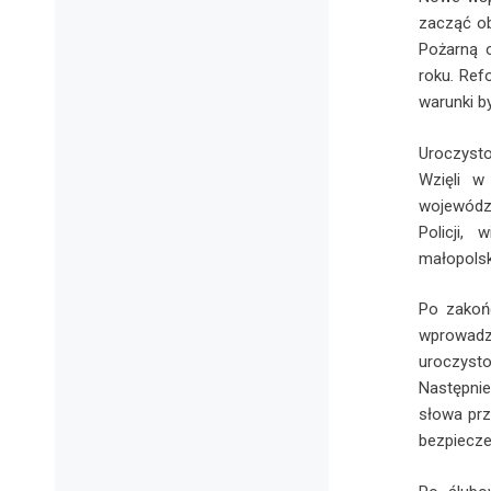
zacząć ob
Pożarną 
roku
.
Refo
warunki b
Uroczysto
Wzięli w
wojewódzk
Policji,
małopolsk
Po zakońc
wprowadz
uroczyst
Następnie
słowa prz
bezpiecze