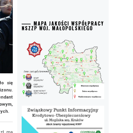
MAPA JAKOŚCI WSPÓŁPRACY
NSZZP WOJ. MAŁOPOLSKIEGO
ło się
izonu.
endant
sowym,
wych.
zł, ma