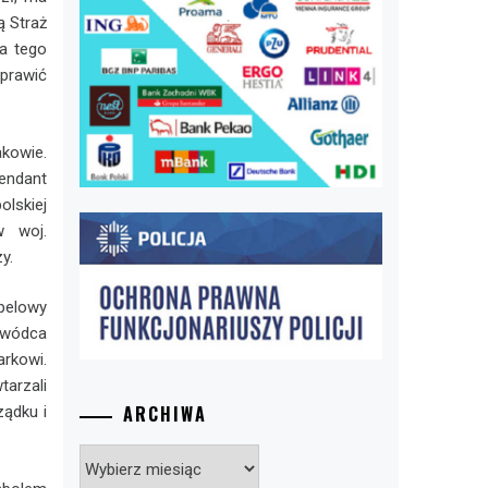
ą Straż
a tego
prawić
akowie.
endant
olskiej
w woj.
y.
pelowy
owódca
rkowi.
tarzali
ARCHIWA
ządku i
Archiwa