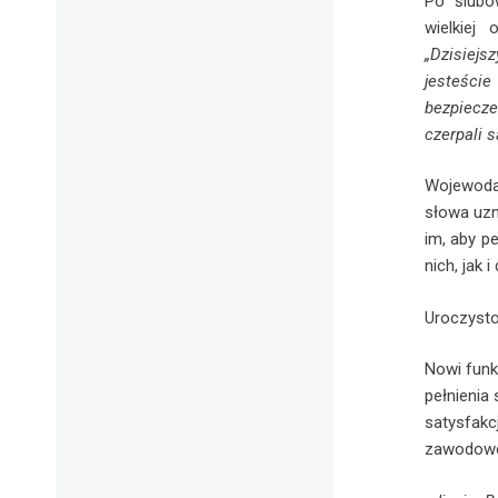
Po ślubo
wielkiej
„Dzisiej
jesteście
bezpiecz
czerpali s
Wojewoda
słowa uzn
im, aby p
nich, jak i
Uroczysto
Nowi funk
pełnienia
satysfakc
zawodowe