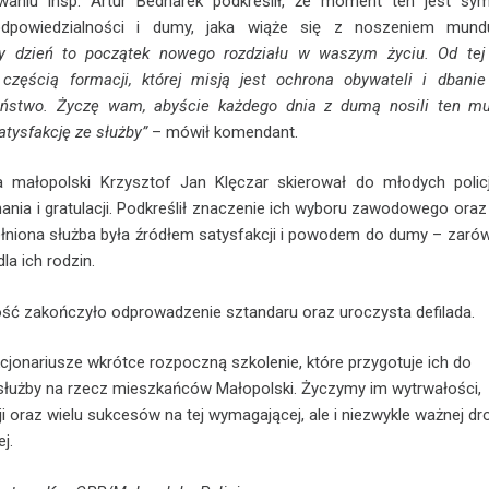
waniu insp. Artur Bednarek podkreślił, że moment ten jest sy
 odpowiedzialności i dumy, jaka wiąże się z noszeniem mund
szy dzień to początek nowego rozdziału w waszym życiu. Od tej 
 częścią formacji, której misją jest ochrona obywateli i dbani
eństwo. Życzę wam, abyście każdego dnia z dumą nosili ten mu
atysfakcję ze służby”
– mówił komendant.
 małopolski Krzysztof Jan Klęczar skierował do młodych polic
ania i gratulacji. Podkreślił znaczenie ich wyboru zawodowego oraz
ełniona służba była źródłem satysfakcji i powodem do dumy – zaró
 dla ich rodzin.
ść zakończyło odprowadzenie sztandaru oraz uroczysta defilada.
cjonariusze wkrótce rozpoczną szkolenie, które przygotuje ich do
 służby na rzecz mieszkańców Małopolski. Życzymy im wytrwałości,
ji oraz wielu sukcesów na tej wymagającej, ale i niezwykle ważnej d
j.