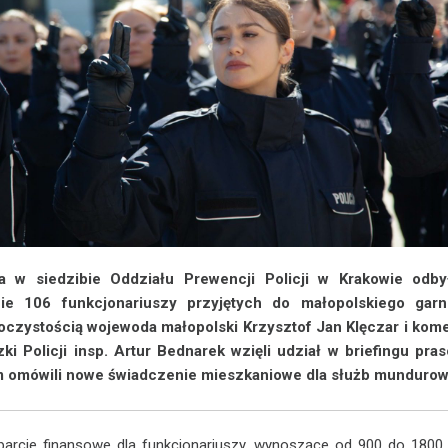
 w siedzibie Oddziału Prewencji Policji w Krakowie odby
ie 106 funkcjonariuszy przyjętych do małopolskiego garn
oczystością wojewoda małopolski Krzysztof Jan Klęczar i kom
ki Policji insp. Artur Bednarek wzięli udział w briefingu pra
m omówili nowe świadczenie mieszkaniowe dla służb munduro
arcie finansowe dla funkcjonariuszy, wynoszące od 900 do 1800 