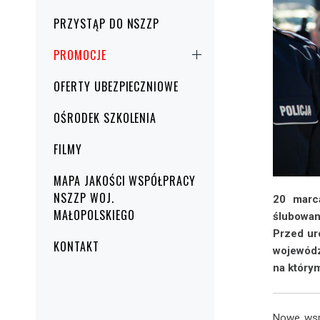
PRZYSTĄP DO NSZZP
PROMOCJE
OFERTY UBEZPIECZNIOWE
OŚRODEK SZKOLENIA
FILMY
MAPA JAKOŚCI WSPÓŁPRACY
NSZZP WOJ.
20 marca
MAŁOPOLSKIEGO
ślubowan
Przed ur
KONTAKT
wojewódz
na który
Nowe wsp