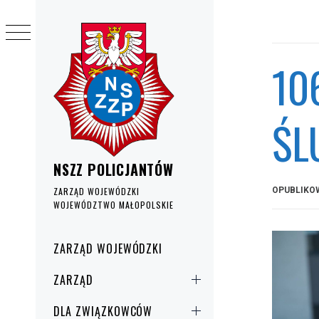
Przejdź
do
treści
10
ŚL
NSZZ POLICJANTÓW
OPUBLIKO
ZARZĄD WOJEWÓDZKI
WOJEWÓDZTWO MAŁOPOLSKIE
Menu
ZARZĄD WOJEWÓDZKI
główne
ZARZĄD
DLA ZWIĄZKOWCÓW