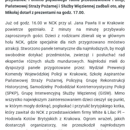
Państwowej Straży Pożarnej i Służby Więziennej zadbali oto, aby
Mikołaj dotarł z prezentami na godz. 17.00.
Już od godz. 16.00 w NCK przy ul. Jana Pawła II w Krakowie
powietrze gęstniało. Z minuty na minutę przybywało
zaproszonych gości. Dzieci z rodzicami zbierali się w głównym
holu NCK, gdzie specjalnie dla nich przygotowano mnóstwo
atrakcji. Stworzono panele tematyczne dla najmłodszych, by mogli
swobodnie dotykać przedmiotów, zwierząt i posłuchać rad
ekspertów różnych służb mundurowych. Najmłodsi mieli do
dyspozycji panele przygotowane przez: Wydział Prewencji
Komendy Wojewódzkiej Policji w Krakowie, Szkołę Aspirantów
Państwowej Straży Pożarnej, Policyjną Grupę Rekonstrukcji
Historycznej, Samodzielny Pododdział Kontrterrorystyczny Policji
(SPKP), Grupę Interwencyjną Służby Więziennej (GISW). Mimo
wszystko największym zainteresowaniem dzieci cieszył się punkt,
w którym mogły dotknąć, pogłaskać i przytulić brytyjskiego kotka,
który zawitał do NCK z przedstawicielem firmy White & Lilac Pl –
Hodowla Kotów Brytyjskich z Krakowa. Ogrom wrażeń, jakich
dostarczyli organizatorzy, nie przeszkodził najmłodszym