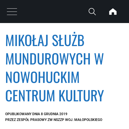
Przejdź do treści
Otwórz menu
MIKOŁAJ SŁUŻB
MUNDUROWYCH W
NOWOHUCKIM
CENTRUM KULTURY
OPUBLIKOWANY DNIA
8 GRUDNIA 2019
PRZEZ
ZESPÓŁ PRASOWY ZW NSZZP WOJ. MAŁOPOLSKIEGO