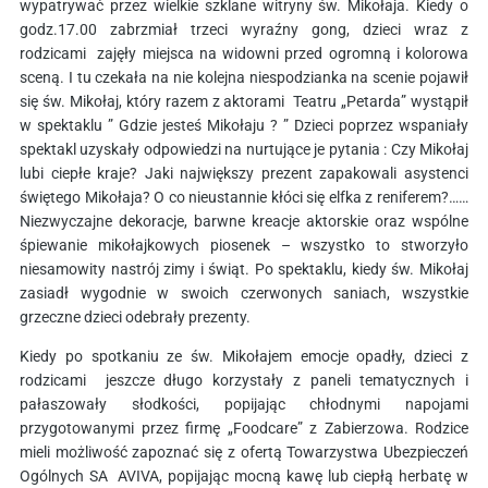
wypatrywać przez wielkie szklane witryny św. Mikołaja. Kiedy o
godz.17.00 zabrzmiał trzeci wyraźny gong, dzieci wraz z
rodzicami zajęły miejsca na widowni przed ogromną i kolorowa
sceną. I tu czekała na nie kolejna niespodzianka na scenie pojawił
się św. Mikołaj, który razem z aktorami Teatru „Petarda” wystąpił
w spektaklu ” Gdzie jesteś Mikołaju ? ” Dzieci poprzez wspaniały
spektakl uzyskały odpowiedzi na nurtujące je pytania : Czy Mikołaj
lubi ciepłe kraje? Jaki największy prezent zapakowali asystenci
świętego Mikołaja? O co nieustannie kłóci się elfka z reniferem?……
Niezwyczajne dekoracje, barwne kreacje aktorskie oraz wspólne
śpiewanie mikołajkowych piosenek – wszystko to stworzyło
niesamowity nastrój zimy i świąt. Po spektaklu, kiedy św. Mikołaj
zasiadł wygodnie w swoich czerwonych saniach, wszystkie
grzeczne dzieci odebrały prezenty.
Kiedy po spotkaniu ze św. Mikołajem emocje opadły, dzieci z
rodzicami jeszcze długo korzystały z paneli tematycznych i
pałaszowały słodkości, popijając chłodnymi napojami
przygotowanymi przez firmę „Foodcare” z Zabierzowa. Rodzice
mieli możliwość zapoznać się z ofertą Towarzystwa Ubezpieczeń
Ogólnych SA AVIVA, popijając mocną kawę lub ciepłą herbatę w