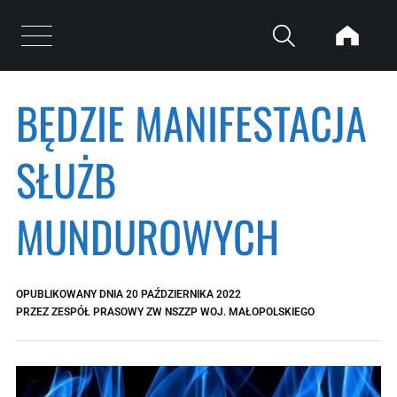
Przejdź do treści
Otwórz menu
BĘDZIE MANIFESTACJA
SŁUŻB
MUNDUROWYCH
OPUBLIKOWANY DNIA
20 PAŹDZIERNIKA 2022
PRZEZ
ZESPÓŁ PRASOWY ZW NSZZP WOJ. MAŁOPOLSKIEGO