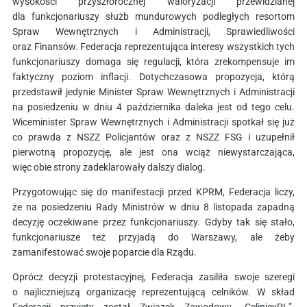
wysokości przyszłorocznej waloryzacji przewidzianej
dla funkcjonariuszy służb mundurowych podległych resortom
Spraw Wewnętrznych i Administracji, Sprawiedliwości
oraz Finansów. Federacja reprezentująca interesy wszystkich tych
funkcjonariuszy domaga się regulacji, która zrekompensuje im
faktyczny poziom inflacji. Dotychczasowa propozycja, którą
przedstawił jedynie Minister Spraw Wewnętrznych i Administracji
na posiedzeniu w dniu 4 października daleka jest od tego celu.
Wiceminister Spraw Wewnętrznych i Administracji spotkał się już
co prawda z NSZZ Policjantów oraz z NSZZ FSG i uzupełnił
pierwotną propozycję, ale jest ona wciąż niewystarczająca,
więc obie strony zadeklarowały dalszy dialog.
Przygotowując się do manifestacji przed KPRM, Federacja liczy,
że na posiedzeniu Rady Ministrów w dniu 8 listopada zapadną
decyzję oczekiwane przez funkcjonariuszy. Gdyby tak się stało,
funkcjonariusze też przyjadą do Warszawy, ale żeby
zamanifestować swoje poparcie dla Rządu.
Oprócz decyzji protestacyjnej, Federacja zasiliła swoje szeregi
o najliczniejszą organizację reprezentującą celników. W skład