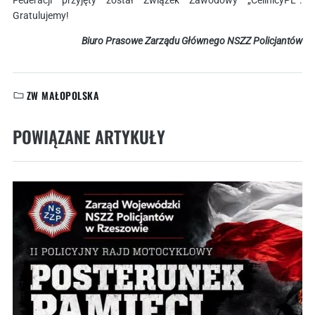
Federacji przyjęty został Związek Zawodowy „CelinicyPL”.
Gratulujemy!
Biuro Prasowe Zarządu Głównego NSZZ Policjantów
ZW MAŁOPOLSKA
KATEGORIE:
POWIĄZANE ARTYKUŁY