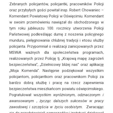
Zebranych policjantów, policjantki, pracowników Policji
oraz przybyłych gości powitał insp. Robert Chowaniec –
Komendant Powiatowy Policji w Oświęcimiu. Komendant
w swoim przemówieniu nawiązał do obchodzonego w
tym roku jubileuszu 100. rocznicy utworzenia Policji
Państwowej podkreślając dumę z noszenia policyjnego
munduru, pielęgnowania chlubnej tradycji i etosu służby
policjanta. Przypomniał o realizacji zainicjowanych przez
MSWiA ważnych dla społeczeństwa programach,
realizowanych przez Policję tj. „Krajową mapę zagrożeń
bezpieczeństwa”, „Dzielnicowy bliżej nas” oraz aplikację
„Moja Komenda”. Następnie podziękował wszystkim
policjantom, policjantkom oraz pracownikom Policji za
bardzo dobrą służbę i pracę na rzecz zapewnienia
bezpieczeństwa mieszkańcom powiatu oświęcimskiego.
Pogratulował w
szystkim wyróżnionym, odznaczonym i
awansowanym , życząc dalszych sukcesów w pracy
zawodowej i szczęścia w życiu osobistym.
Zwracając
się do przedstawicieli samorządów i instytucji dziękował