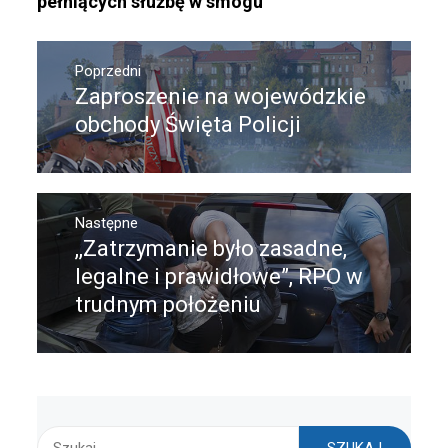
pełniących służbę w smogu
Nawigacja
wpisu
Poprzedni
Zaproszenie na wojewódzkie
Poprzedni
wpis:
obchody Święta Policji
Następne
,,Zatrzymanie było zasadne,
Następny
post:
legalne i prawidłowe”, RPO w
trudnym położeniu
Szukaj: