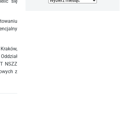
Archiwa
elić się
atowaniu
encjalny
 Kraków,
 Oddział
 ZT NSZZ
rowych z