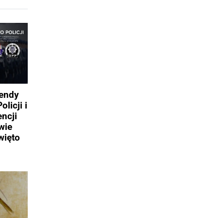
mendy
licji i
ncji
wie
więto