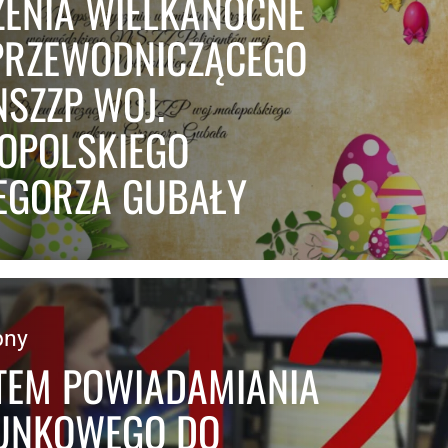
ZENIA WIELKANOCNE
PRZEWODNICZĄCEGO
NSZZP WOJ.
OPOLSKIEGO
EGORZA GUBAŁY
pny
TEM POWIADAMIANIA
UNKOWEGO DO