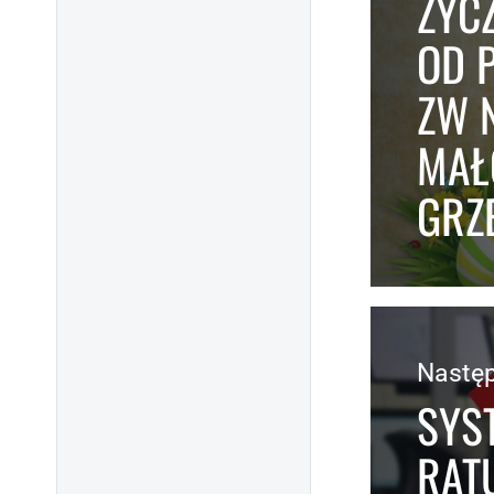
ŻYC
OD 
ZW 
MAŁ
GRZ
Nastę
SYS
RAT