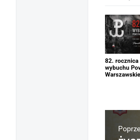
82. rocznica
wybuchu Pow
Warszawski
Poprze