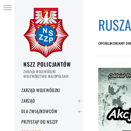
Przejdź do treści
Ukryj menu
RUSZA
OPUBLIKOWANY DN
NSZZ POLICJANTÓW
ZARZĄD WOJEWÓDZKI
WOJEWÓDZTWO MAŁOPOLSKIE
ZARZĄD WOJEWÓDZKI
ZARZĄD
DLA ZWIĄZKOWCÓW
PRZYSTĄP DO NSZZP