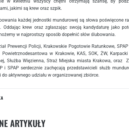
ie w kwietniu wszyscy chętni otrzymają szansę, by podzi
mi, jakimi są krew oraz szpik.
owania każdej jednostki mundurowej są słowa poświęcone r
a. Oddając krew oraz zgłaszając swoją kandydaturę jako pot
możemy w najprostszy sposób dopełnić słów ślubowania.
iał Prewencji Policji, Krakowskie Pogotowie Ratunkowe, SPAP
a Powietrznodesantowa w Krakowie, KAS, SOK, ŻW, Karpacki
nej, Służba Więzienna, Straż Miejska miasta Krakowa, oraz
P i SPAP serdecznie zachęcają przedstawicieli służb mundu
i do aktywnego udziału w organizowanej zbiórce.
KA
NE ARTYKUŁY