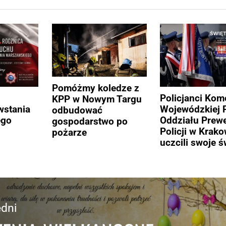
Pomóżmy koledze z
Policjanci Ko
KPP w Nowym Targu
stania
Wojewódzkiej Po
odbudować
ego
Oddziału Prewe
gospodarstwo po
Policji w Krako
pożarze
uczcili swoje ś
dni