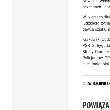
Nowaka, właśn
bezcennymi dara
W wersach ślub
ludzkiego życi
dawca szpiku, 
Krakowski Oddz
PSP, 6 Brygad
Straży Granicz
Policjantów OP
całej małopolsk
ZW MAŁOPOLS
KATEGORIE:
POWIĄZA