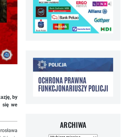
azję, by
 się we
ARCHIWA
arosława