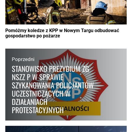
Pomóżmy koledze z KPP w Nowym Targu odbudować
gospodarstwo po pożarze
Poprzedni
STANOWISKO PREZYDIUM ZG
NSZZ P W SPRAWIE
SZYKANOWANIA POLICJANTÓW
UCZESTNICZĄCYCH W
DZIAŁANIACH
PROTESTACYJNYCH