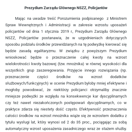
Prezydium Zarządu Głównego NSZZ, Policjantów
Mając na uwadze treść Porozumienia podpisanego z Ministrem
Spraw Wewnętrznych i Administracji w zakresie wzrostu uposażeń
policjantów od dnia 1 stycznia 2019 r., Prezydium Zarządu Głównego
NSZZ, Policjantów postanawia, że w uzgodnieniach dotyczących
sposobu podziału środków przewidzianych na tę podwyżkę kierować się
będzie zasadą egalitaryzmu. W związku z powyższym Prezydium
wnioskować będzie o przeznaczenie całej kwoty na wzrost
wielokrotności kwoty bazowej (tzw. mnożnika) w równej wysokości dla
wszystkich grup zaszeregowania. Przyjęcie innego rozwiązania (np.
przeznaczenie części środków na wzrost dodatków
służbowych/funkcyjnych) w ocenie Prezydium byłoby mniej efektywne i
mogłoby powodować, że niektórzy policjanci otrzymaliby znacznie
mniejsze podwyżki ze względu na konsekwencje kar dyscyplinarnych
czy też nawet niezakończonych postępowań dyscyplinarnych, co w
praktyce zdarza się niestety dość często. Efektywność przeznaczenia
całości środków na wzrost mnożnika wiąże się ze wzrostem dodatku z
tytułu wysługi lat, który wynosi od 2 do 35 proc., pociągając za sobą
automatyczny wzrost uposażenia zasadniczego wraz ze stażem służby.