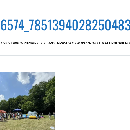
6574_7851394028250483
IA
9 CZERWCA 2024
PRZEZ
ZESPÓŁ PRASOWY ZW NSZZP WOJ. MAŁOPOLSKIEGO