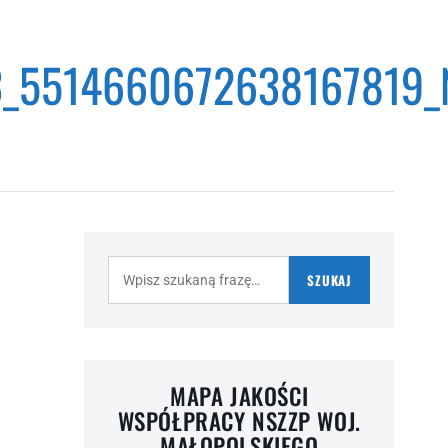
_5514660672638167819_
Szukaj:
SZUKAJ
MAPA JAKOŚCI
WSPÓŁPRACY NSZZP WOJ.
MAŁOPOLSKIEGO