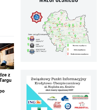
dze z
Targu
po