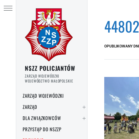
Przejdź do treści
Ukryj menu
44802
OPUBLIKOWANY DN
NSZZ POLICJANTÓW
ZARZĄD WOJEWÓDZKI
WOJEWÓDZTWO MAŁOPOLSKIE
ZARZĄD WOJEWÓDZKI
ZARZĄD
DLA ZWIĄZKOWCÓW
PRZYSTĄP DO NSZZP