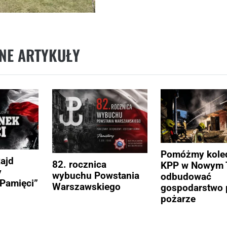
NE ARTYKUŁY
Pomóżmy kole
Rajd
82. rocznica
KPP w Nowym 
y
wybuchu Powstania
odbudować
Pamięci”
Warszawskiego
gospodarstwo 
pożarze