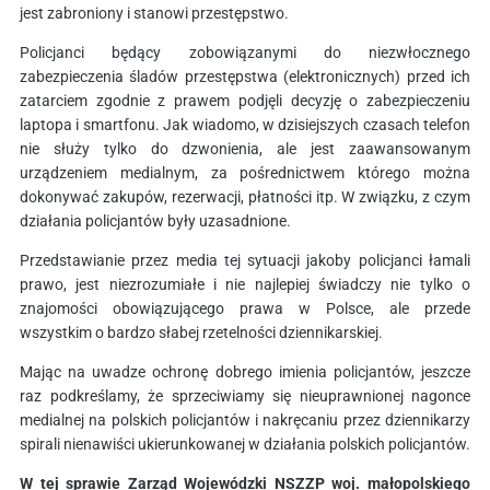
jest zabroniony i stanowi przestępstwo.
Policjanci będący zobowiązanymi do niezwłocznego
zabezpieczenia śladów przestępstwa (elektronicznych) przed ich
zatarciem zgodnie z prawem podjęli decyzję o zabezpieczeniu
laptopa i smartfonu. Jak wiadomo, w dzisiejszych czasach telefon
nie służy tylko do dzwonienia, ale jest zaawansowanym
urządzeniem medialnym, za pośrednictwem którego można
dokonywać zakupów, rezerwacji, płatności itp. W związku, z czym
działania policjantów były uzasadnione.
Przedstawianie przez media tej sytuacji jakoby policjanci łamali
prawo, jest niezrozumiałe i nie najlepiej świadczy nie tylko o
znajomości obowiązującego prawa w Polsce, ale przede
wszystkim o bardzo słabej rzetelności dziennikarskiej.
Mając na uwadze ochronę dobrego imienia policjantów, jeszcze
raz podkreślamy, że sprzeciwiamy się nieuprawnionej nagonce
medialnej na polskich policjantów i nakręcaniu przez dziennikarzy
spirali nienawiści ukierunkowanej w działania polskich policjantów.
W tej sprawie Zarząd Wojewódzki NSZZP woj. małopolskiego