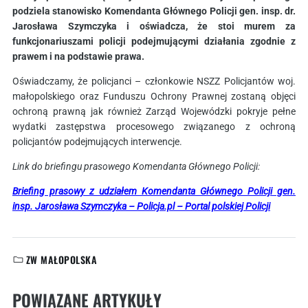
podziela stanowisko Komendanta Głównego Policji gen. insp. dr.
Jarosława Szymczyka i oświadcza, że stoi murem za
funkcjonariuszami policji podejmującymi działania zgodnie z
prawem i na podstawie prawa.
Oświadczamy, że policjanci – członkowie NSZZ Policjantów woj.
małopolskiego oraz Funduszu Ochrony Prawnej zostaną objęci
ochroną prawną jak również Zarząd Wojewódzki pokryje pełne
wydatki zastępstwa procesowego związanego z ochroną
policjantów podejmujących interwencje.
Link do briefingu prasowego Komendanta Głównego Policji:
Briefing prasowy z udziałem Komendanta Głównego Policji gen.
insp. Jarosława Szymczyka – Policja.pl – Portal polskiej Policji
ZW MAŁOPOLSKA
KATEGORIE:
POWIĄZANE ARTYKUŁY