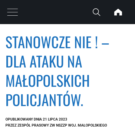
Przejdź do treści
Otwórz menu
STANOWCZE NIE ! –
DLA ATAKU NA
MAŁOPOLSKICH
POLICJANTÓW.
OPUBLIKOWANY DNIA
21 LIPCA 2023
PRZEZ
ZESPÓŁ PRASOWY ZW NSZZP WOJ. MAŁOPOLSKIEGO