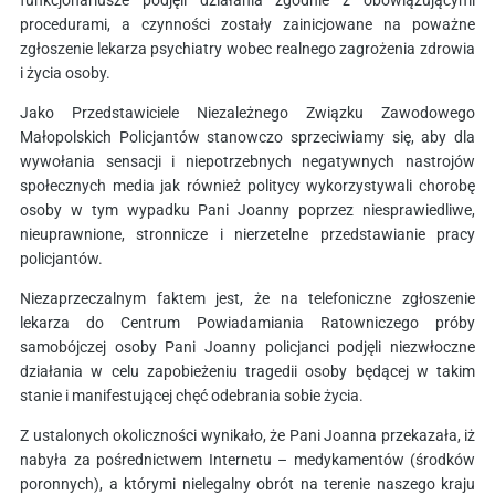
procedurami, a czynności zostały zainicjowane na poważne
zgłoszenie lekarza psychiatry wobec realnego zagrożenia zdrowia
i życia osoby.
Jako Przedstawiciele Niezależnego Związku Zawodowego
Małopolskich Policjantów stanowczo sprzeciwiamy się, aby dla
wywołania sensacji i niepotrzebnych negatywnych nastrojów
społecznych media jak również politycy wykorzystywali chorobę
osoby w tym wypadku Pani Joanny poprzez niesprawiedliwe,
nieuprawnione, stronnicze i nierzetelne przedstawianie pracy
policjantów.
Niezaprzeczalnym faktem jest, że na telefoniczne zgłoszenie
lekarza do Centrum Powiadamiania Ratowniczego próby
samobójczej osoby Pani Joanny policjanci podjęli niezwłoczne
działania w celu zapobieżeniu tragedii osoby będącej w takim
stanie i manifestującej chęć odebrania sobie życia.
Z ustalonych okoliczności wynikało, że Pani Joanna przekazała, iż
nabyła za pośrednictwem Internetu – medykamentów (środków
poronnych), a którymi nielegalny obrót na terenie naszego kraju