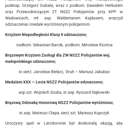
podinsp. Grzegorz Gubała, wraz z podkom. Dawidem Herbutem
oraz Przewodniczącym ZT NSZZ Policjantów przy KPP w
Wadowicach, mł. asp. Waldemarem Kajdasem, wręczyli
odznaczenia i medale wyróżnionym policjantom.
Krzyżem Niepodległości Klasy II odznaczono;
nadkom. Sebastian Barcik, podkom. Mirosław Rzońca
Brązowym Krzyżem Zasługi dla ZW NSZZ Policjantów woj.
małopolskiego odznaczono;
st.sierż. Jarosław Bielarz, Druh — Mariusz Jakubas
Medalem XXX — Lecia NSZZ Policjantów odznaczono;
asp.szt. Wojciech Szuba, st.asp. Ryszard Siąkowski
Brązową Odznaką Honorową NSZZ Policjantów wyróżniono;
st.asp. Mateusz Cłapa, sierż.szt. Mateusz Kupczyk
Uroczysty apel w Lanckoronie był doskonałą okazją, aby