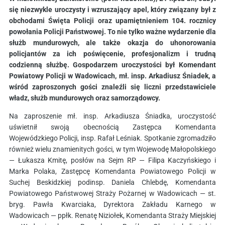
się niezwykle uroczysty i wzruszający apel, który związany był z
obchodami Święta Policji oraz upamiętnieniem 104. rocznicy
powołania Policji Państwowej. To nie tylko ważne wydarzenie dla
służb mundurowych, ale także okazja do uhonorowania
policjantów za ich poświęcenie, profesjonalizm i trudną
codzienną służbę. Gospodarzem uroczystości był Komendant
Powiatowy Policji w Wadowicach, mł. insp. Arkadiusz Śniadek, a
wśród zaproszonych gości znaleźli się liczni przedstawiciele
władz, służb mundurowych oraz samorządowcy.
Na zaproszenie mł. insp. Arkadiusza Śniadka, uroczystość
uświetnił swoją obecnością Zastępca Komendanta
Wojewódzkiego Policji, insp. Rafał Leśniak. Spotkanie zgromadziło
również wielu znamienitych gości, w tym Wojewodę Małopolskiego
— Łukasza Kmitę, posłów na Sejm RP — Filipa Kaczyńskiego i
Marka Polaka, Zastępcę Komendanta Powiatowego Policji w
Suchej Beskidzkiej podinsp. Daniela Chlebdę, Komendanta
Powiatowego Państwowej Straży Pożarnej w Wadowicach — st.
bryg. Pawła Kwarciaka, Dyrektora Zakładu Karnego w
Wadowicach — ppłk. Renatę Niziołek, Komendanta Straży Miejskiej