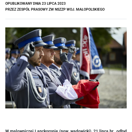
OPUBLIKOWANY DNIA
23 LIPCA 2023
PRZEZ
ZESPÓŁ PRASOWY ZW NSZZP WOJ. MAŁOPOLSKIEGO
W malowniczej Lanckoronie (pow. wadowicki), 21 lipca br., odbył