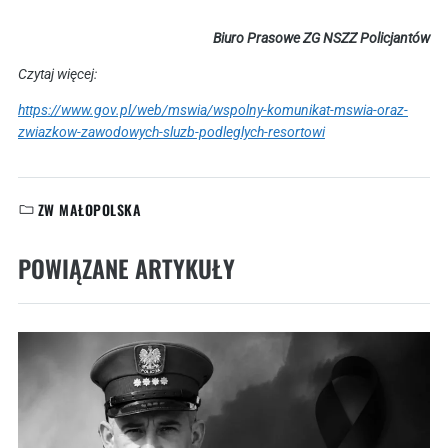
Biuro Prasowe ZG NSZZ Policjantów
Czytaj więcej:
https://www.gov.pl/web/mswia/wspolny-komunikat-mswia-oraz-
zwiazkow-zawodowych-sluzb-podleglych-resortowi
ZW MAŁOPOLSKA
KATEGORIE:
POWIĄZANE ARTYKUŁY