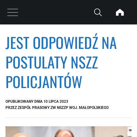
Przejdź do treści
Otwórz menu
JEST ODPOWIEDŹ NA
POSTULATY NSZZ
POLICJANTÓW
OPUBLIKOWANY DNIA
10 LIPCA 2023
PRZEZ
ZESPÓŁ PRASOWY ZW NSZZP WOJ. MAŁOPOLSKIEGO