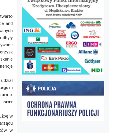
twarto
ce and
wanych
 odbyły
azywane
grzysk
iskanie
rencje
 udział
egorii
dium z
 oraz
łużbę w
arządu
ntów w