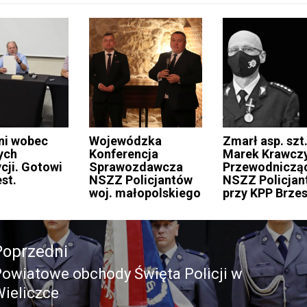
ni wobec
Wojewódzka
Zmarł asp. szt
ych
Konferencja
Marek Krawcz
cji. Gotowi
Sprawozdawcza
Przewodniczą
st.
NSZZ Policjantów
NSZZ Policja
woj. małopolskiego
przy KPP Brze
acja
Poprzedni
owiatowe obchody Święta Policji w
Poprzedni
ieliczce
pis: