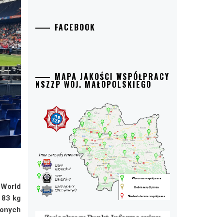
FACEBOOK
MAPA JAKOŚCI WSPÓŁPRACY
NSZZP WOJ. MAŁOPOLSKIEGO
 World
 83 kg
zonych