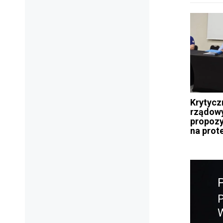
Krytycz
rządow
propozy
na prote
Nawig
wpisu
P
W
w