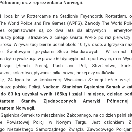
Północnej oraz reprezentanta Norwegii.
1 lipca br. w Rotterdamie na Stadionie Feyenoordu Rotterdam, o
 The World Police and Fire Games (WPFG). Zawody The World Poli
es organizowane są co dwa lata dla aktywnych i emeryto
riuszy policji i strażaków z całego świata. WPFG po raz pierwszy
5 roku. W rywalizacji bierze udział około 10 tys. osób, a Igrzyska n
eż Światowymi Igrzyskami Służb Mundurowych. W ramach I
a była rywalizacja w prawie 60 dyscyplinach sportowych, m.in. Wyc
Leżąc [Bench Press], Push and Pull, Strzelectwo, konku
yczne, kolarstwo, pływanie, piłka nożna, hokej czy siatkówka.
lę, 24 lipca br. w konkurencji Wyciskania Sztangi Leżąc wzięli
iusze polskiej Policji.
Nadkom. Stanisław Gąsienica-Samek w kat
do 83 kg uzyskał wynik 185kg i zajął I miejsce, dzieląc po
entantem Stanów Zjednoczonych Ameryki Północnej
tantem Norwegii.
 Gąsienica-Samek to mieszkaniec Zakopanego, na co dzień pełni s
ie Powiatowej Policji w Nowym Targu. Jest członkiem Z
go Niezależnego Samorządnego Związku Zawodowego Policja