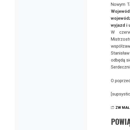
Nowym T
Wojewód
wojewódz
wyjazd i
W czerw
Mistrzos
współzaw
Stanisła
odbędą si
Serdeczni
O poprzed
[supsystic
ZW MAŁ
POWI