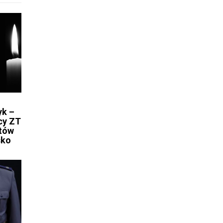
.
yk –
cy ZT
ntów
sko