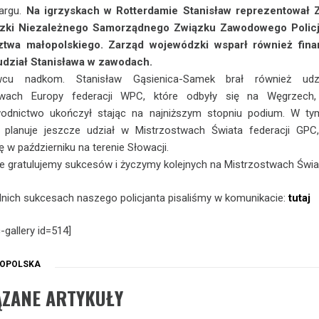
argu.
Na igrzyskach w Rotterdamie Stanisław reprezentował 
zki Niezależnego Samorządnego Związku Zawodowego Polic
twa małopolskiego. Zarząd wojewódzki wsparł również fin
 udział Stanisława w zawodach.
cu nadkom. Stanisław Gąsienica-Samek brał również ud
twach Europy federacji WPC, które odbyły się na Węgrzech,
odnictwo ukończył stając na najniższym stopniu podium. W ty
w planuje jeszcze udział w Mistrzostwach Świata federacji GPC,
ę w październiku na terenie Słowacji.
e gratulujemy sukcesów i życzymy kolejnych na Mistrzostwach Świa
nich sukcesach naszego policjanta pisaliśmy w komunikacie:
tutaj
-gallery id=514]
OPOLSKA
ĄZANE ARTYKUŁY