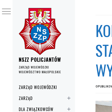
Przejdź
do
treści
KO
ST
NSZZ POLICJANTÓW
WY
ZARZĄD WOJEWÓDZKI
WOJEWÓDZTWO MAŁOPOLSKIE
Menu
ZARZĄD WOJEWÓDZKI
OPUBLIKO
główne
ZARZĄD
DLA ZWIĄZKOWCÓW