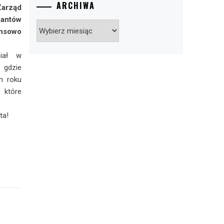
ARCHIWA
Zarząd
jantów
Archiwa
ansowo
ział w
 gdzie
m roku
 które
ta!