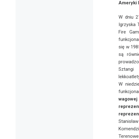
Ameryki 
W dniu 2
Igrzyska
Fire Gam
funkcjona
się w 198
są równi
prowadzon
Sztangi 
lekkoatlet
W niedzie
funkcjonar
wagowej 
reprez
reprezen
Stanisław
Komendz
Terenowe