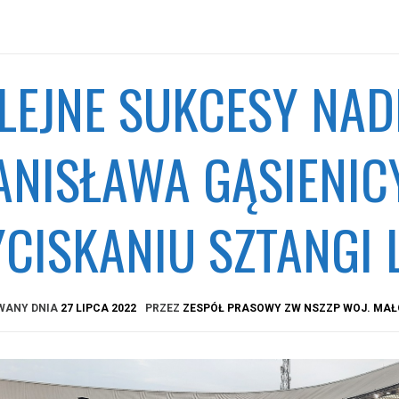
LEJNE SUKCESY NAD
ANISŁAWA GĄSIENI
CISKANIU SZTANGI 
WANY DNIA
27 LIPCA 2022
PRZEZ
ZESPÓŁ PRASOWY ZW NSZZP WOJ. MA