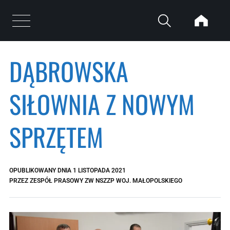
Przejdź do treści
Otwórz menu
DĄBROWSKA
SIŁOWNIA Z NOWYM
SPRZĘTEM
OPUBLIKOWANY DNIA
1 LISTOPADA 2021
PRZEZ
ZESPÓŁ PRASOWY ZW NSZZP WOJ. MAŁOPOLSKIEGO