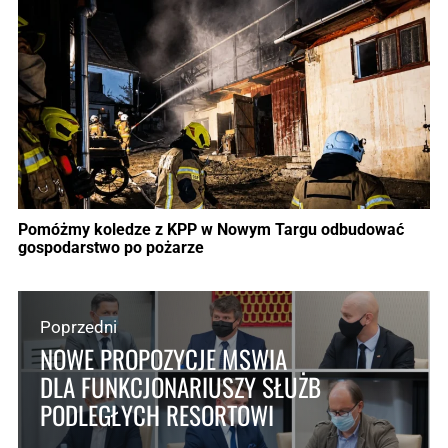
Pomóżmy koledze z KPP w Nowym Targu odbudować
gospodarstwo po pożarze
Poprzedni
NOWE PROPOZYCJE MSWIA
DLA FUNKCJONARIUSZY SŁUŻB
PODLEGŁYCH RESORTOWI