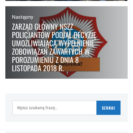
Następny
ZARZĄD GŁÓWNY NSZZ
POLICJANTÓW PODJĄŁ DECYZJĘ
UMOŻLIWIAJĄCĄ WYPEŁNIENIE
ZOBOWIĄZAŃ ZAWARTYCH W
POROZUMIENIU Z DNIA 8
LISTOPADA 2018 R.
Szukaj:
SZUKAJ