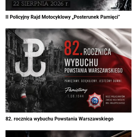
II Policyjny Rajd Motocyklowy „Posterunek Pamięci”
82. rocznica wybuchu Powstania Warszawskiego