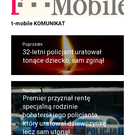
t-mobile KOMUNIKAT
Nawigacja
wpisu
Poprzedni
32-letni policjant uratował
Poprzedni
wpis:
tonące dziecko, sam zginął
Następne
Premier przyznał rentę
Następny
post:
specjalną rodzinie
bohaterskiego policjanta,
który uratował dziewczynkę
lecz sam utonął.