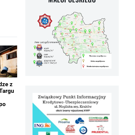
dze z
Targu
po