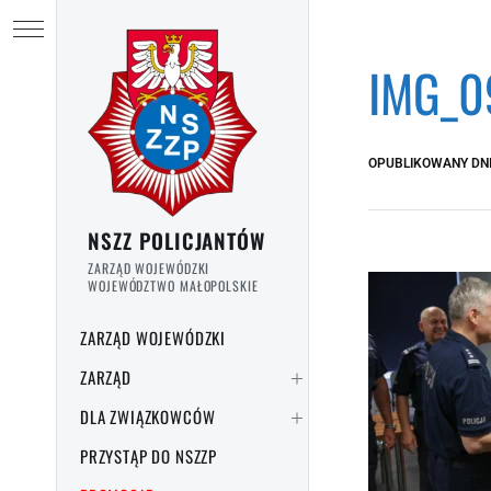
Przejdź do treści
Ukryj menu
IMG_0
OPUBLIKOWANY DN
NSZZ POLICJANTÓW
ZARZĄD WOJEWÓDZKI
WOJEWÓDZTWO MAŁOPOLSKIE
ZARZĄD WOJEWÓDZKI
ZARZĄD
DLA ZWIĄZKOWCÓW
PRZYSTĄP DO NSZZP