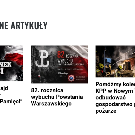
NE ARTYKUŁY
Pomóżmy kole
Rajd
82. rocznica
KPP w Nowym 
y
wybuchu Powstania
odbudować
Pamięci”
Warszawskiego
gospodarstwo 
pożarze