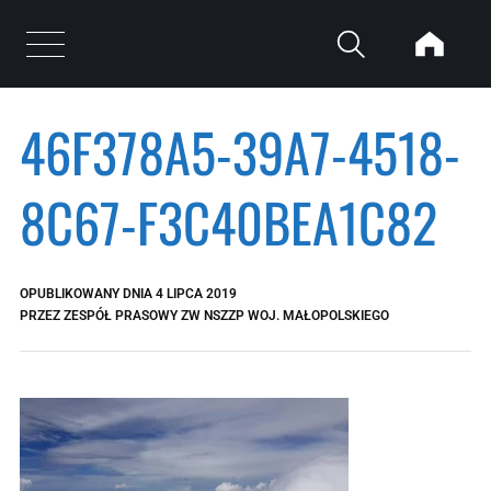
Przejdź do treści
Otwórz menu
46F378A5-39A7-4518-
8C67-F3C40BEA1C82
OPUBLIKOWANY DNIA
4 LIPCA 2019
PRZEZ
ZESPÓŁ PRASOWY ZW NSZZP WOJ. MAŁOPOLSKIEGO