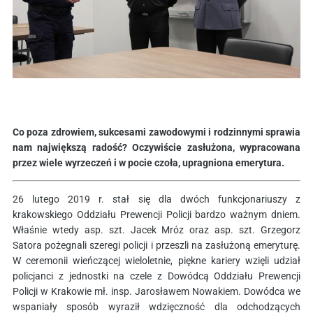
Co poza zdrowiem, sukcesami zawodowymi i rodzinnymi sprawia
nam największą radość? Oczywiście zasłużona, wypracowana
przez wiele wyrzeczeń i w pocie czoła, upragniona emerytura.
26 lutego 2019 r. stał się dla dwóch funkcjonariuszy z
krakowskiego Oddziału Prewencji Policji bardzo ważnym dniem.
Właśnie wtedy asp. szt. Jacek Mróz oraz asp. szt. Grzegorz
Satora pożegnali szeregi policji i przeszli na zasłużoną emeryturę.
W ceremonii wieńczącej wieloletnie, piękne kariery wzięli udział
policjanci z jednostki na czele z Dowódcą Oddziału Prewencji
Policji w Krakowie mł. insp. Jarosławem Nowakiem. Dowódca we
wspaniały sposób wyraził wdzięczność dla odchodzących