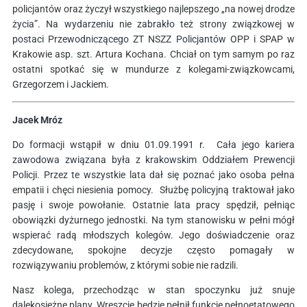
policjantów oraz życzył wszystkiego najlepszego „na nowej drodze
życia”. Na wydarzeniu nie zabrakło też strony związkowej w
postaci Przewodniczącego ZT NSZZ Policjantów OPP i SPAP w
Krakowie asp. szt. Artura Kochana. Chciał on tym samym po raz
ostatni spotkać się w mundurze z kolegami-związkowcami,
Grzegorzem i Jackiem.
Jacek Mróz
Do formacji wstąpił w dniu 01.09.1991 r. Cała jego kariera
zawodowa związana była z krakowskim Oddziałem Prewencji
Policji. Przez te wszystkie lata dał się poznać jako osoba pełna
empatii i chęci niesienia pomocy. Służbę policyjną traktował jako
pasję i swoje powołanie. Ostatnie lata pracy spędził, pełniąc
obowiązki dyżurnego jednostki. Na tym stanowisku w pełni mógł
wspierać radą młodszych kolegów. Jego doświadczenie oraz
zdecydowane, spokojne decyzje często pomagały w
rozwiązywaniu problemów, z którymi sobie nie radzili.
Nasz kolega, przechodząc w stan spoczynku już snuje
dalekosiężne plany. Wreszcie będzie pełnił funkcję pełnoetatowego