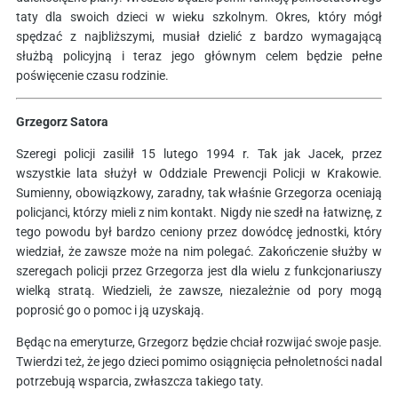
taty dla swoich dzieci w wieku szkolnym. Okres, który mógł
spędzać z najbliższymi, musiał dzielić z bardzo wymagającą
służbą policyjną i teraz jego głównym celem będzie pełne
poświęcenie czasu rodzinie.
Grzegorz Satora
Szeregi policji zasilił 15 lutego 1994 r. Tak jak Jacek, przez
wszystkie lata służył w Oddziale Prewencji Policji w Krakowie.
Sumienny, obowiązkowy, zaradny, tak właśnie Grzegorza oceniają
policjanci, którzy mieli z nim kontakt. Nigdy nie szedł na łatwiznę, z
tego powodu był bardzo ceniony przez dowódcę jednostki, który
wiedział, że zawsze może na nim polegać. Zakończenie służby w
szeregach policji przez Grzegorza jest dla wielu z funkcjonariuszy
wielką stratą. Wiedzieli, że zawsze, niezależnie od pory mogą
poprosić go o pomoc i ją uzyskają.
Będąc na emeryturze, Grzegorz będzie chciał rozwijać swoje pasje.
Twierdzi też, że jego dzieci pomimo osiągnięcia pełnoletności nadal
potrzebują wsparcia, zwłaszcza takiego taty.