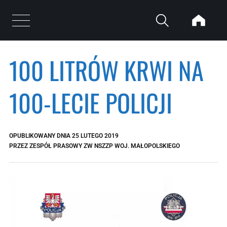
Przejdź do treści
Otwórz menu
100 LITRÓW KRWI NA
100-LECIE POLICJI
OPUBLIKOWANY DNIA
25 LUTEGO 2019
PRZEZ
ZESPÓŁ PRASOWY ZW NSZZP WOJ. MAŁOPOLSKIEGO