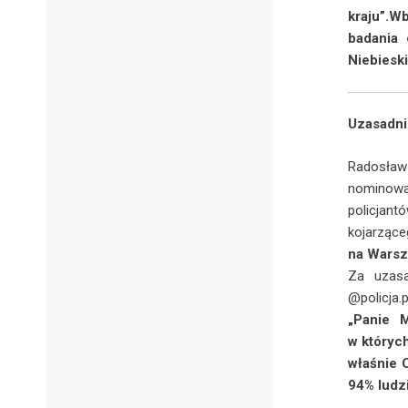
kraju”.W
badania 
Niebieski
Uzasadni
Radosław
nominowan
policjan
kojarzą
na Warsz
Za uzasa
@policja.p
„Panie M
w których
właśnie C
94% ludzi