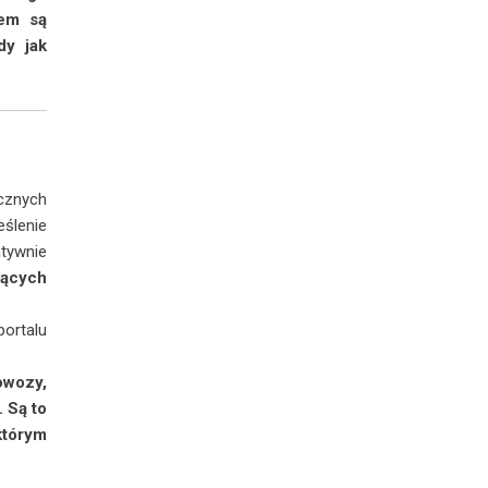
dem są
dy jak
cznych
eślenie
tywnie
ących
ortalu
owozy,
. Są to
 którym