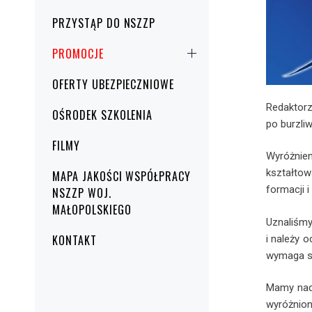
PRZYSTĄP DO NSZZP
PROMOCJE
OFERTY UBEZPIECZNIOWE
Redaktor
OŚRODEK SZKOLENIA
po burzli
FILMY
Wyróżnie
kształtow
MAPA JAKOŚCI WSPÓŁPRACY
formacji 
NSZZP WOJ.
MAŁOPOLSKIEGO
Uznaliśm
KONTAKT
i należy 
wymaga si
Mamy nadz
wyróżnion