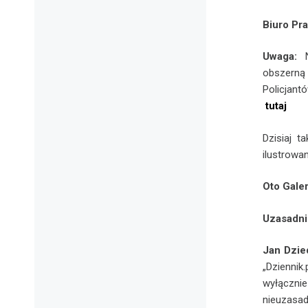
Biuro Pr
Uwaga:
N
obszerną
Policjant
tutaj
Dzisiaj 
ilustrowa
Oto Gale
Uzasadni
Jan Dzie
„Dziennik
wyłączn
nieuzasa