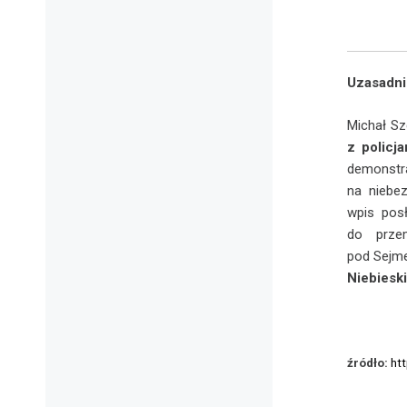
Uzasadni
Michał Sz
z policj
demons
na niebez
wpis pos
do przem
pod Sejm
Niebieski
źródło:
ht