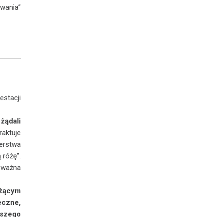
wania”
estacji
żądali
traktuje
erstwa
 różę”.
ieważna
żącym
eczne,
aszego