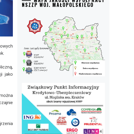
MAPA JAKOŚCI WSPÓŁPRACY
NSZZP WOJ. MAŁOPOLSKIEGO
iowych
ok.
iczną,
i jako
 można
czajnie
jrzenia