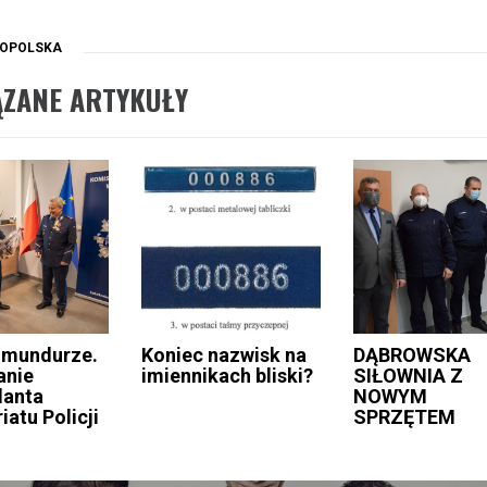
OPOLSKA
ĄZANE ARTYKUŁY
w mundurze.
Koniec nazwisk na
DĄBROWSKA
anie
imiennikach bliski?
SIŁOWNIA Z
anta
NOWYM
iatu Policji
SPRZĘTEM