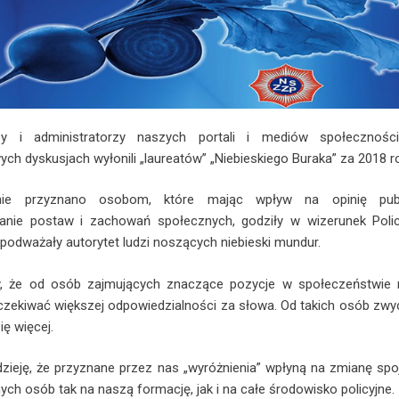
zy i administratorzy naszych portali i mediów społecznośc
wych dyskusjach wyłonili „laureatów” „Niebieskiego Buraka” za 2018 r
nie przyznano osobom, które mając wpływ na opinię publ
anie postaw i zachowań społecznych, godziły w wizerunek Policj
i podważały autorytet ludzi noszących niebieski mundur.
y, że od osób zajmujących znaczące pozycje w społeczeństwie
oczekiwać większej odpowiedzialności za słowa. Od takich osób zwy
ę więcej.
ieję, że przyznane przez nas „wyróżnienia” wpłyną na zmianę spo
ych osób tak na naszą formację, jak i na całe środowisko policyjne.