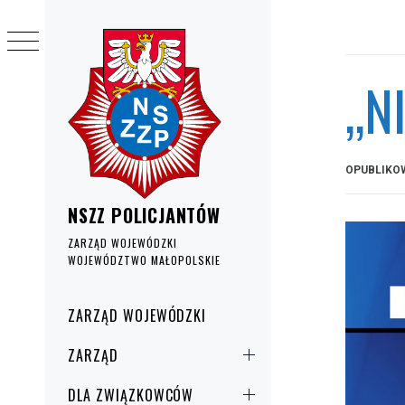
Przejdź
do
treści
„N
OPUBLIKO
NSZZ POLICJANTÓW
ZARZĄD WOJEWÓDZKI
WOJEWÓDZTWO MAŁOPOLSKIE
Menu
ZARZĄD WOJEWÓDZKI
główne
ZARZĄD
DLA ZWIĄZKOWCÓW