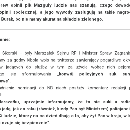
brew opinii płk Mazguły ludzie nas szanują, czego dowo
opinii społecznej, a jego wywody zasługują na takie nagro
 Burak, bo nie mamy akurat na składzie zielonego.
enie:
 Sikorski – były Marszałek Sejmu RP i Minister Spraw Zagrani
y za godny kibola wpis na twitterze zawierający pogardliwe okr
tów jadących do służby, w tym za użycie wobec nich pejora
cego się sformułowania
„konwój policyjnych suk sun
awę”.
dnienie nominacji do NB niech posłuży komentarz redakcji p
l:
arszałku, uprzejmie informujemy, że to nie suki a radi
 jadą, jak co roku (również, kiedy Pan był Ministrem) policjanci
i ludzie, którzy na co dzień dbają o to, aby żył Pan w kraju, w
 czuje się bezpiecznie”.