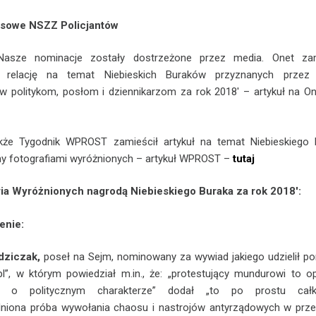
asowe NSZZ Policjantów
asze nominacje zostały dostrzeżone przez media. Onet zam
 relację na temat Niebieskich Buraków przyznanych prze
ów politykom, posłom i dziennikarzom za rok 2018′ – artykuł na O
także Tygodnik WPROST zamieścił artykuł na temat Niebieskiego 
ny fotografiami wyróżnionych – artykuł WPROST –
tutaj
ria Wyróżnionych nagrodą Niebieskiego Buraka za rok 2018′:
enie:
dziczak,
poseł na Sejm, nominowany za wywiad jakiego udzielił po
.pl”, w którym powiedział m.in., że: „protestujący mundurowi to o
ie o politycznym charakterze” dodał „to po prostu całk
dniona próba wywołania chaosu i nastrojów antyrządowych w prze