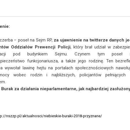
enie:
czerba – poseł na Sejm RP,
za ujawnienie na twitterze danych j
antów Oddziałów Prewencji Policji
, który brał udział w zabezpi
tracji pod budynkiem Sejmu. Czynem tym poseł na
pieczeństwo funkcjonariusza, a także jego rodzinę. Ten bezrefl
ła wywołał lawinę hejtu na portalach społecznościowych nawołu
ocy wobec rodzin i najbliższych, policjantów pełniących 
em.
 Burak za działania nieparlamentarne, jak najbardziej zasłużony
tp://nszzp.pl/aktualnosci/niebieskie-buraki-2018-przyznane/