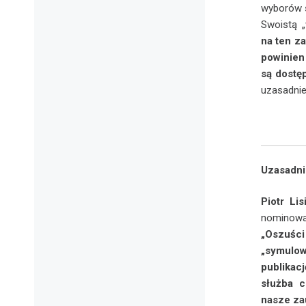
wyborów 
Swoistą 
na ten za
powinien 
są dostęp
uzasadnie
Uzasadni
Piotr Li
nominowa
„Oszuśc
„symulo
publikac
służba c
nasze za