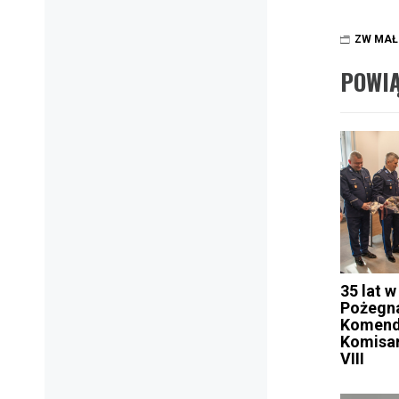
ZW MAŁ
POWI
35 lat 
Pożegn
Komend
Komisar
VIII