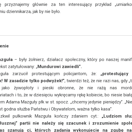
ę przyznajemy głównie za ten interesujący przykład „umiarko
u dziennikarza, jak by nie było.
enie
zguła
– były żołnierz, działacz społeczny, który po naszej manif
ekst zatytułowany: „
Mundurowi zawiedli”.
uła zarzucił protestującym policjantom, że:
„protestujący 
! W zasadzie tylko podwyżek!”
, twierdzi też, że nie razi nas, gdy „
 jako żywopłoty i pieski obronne, że nie rażą nas mord
iatach i to, że w dziesięciu wykręcamy rękę kobiecie, bo niesie białą
em Adama Mazguły płk w st. spocz. „chcemy jedynie pieniędzy”. „N
est godna służba Państwu i Obywatelom, ważna tylko kasa”.
zkwil pułkownik Mazguła kończy zdaniem cyt.:
„Ludziom słu
słusznej” partii nie należy się szacunek i zrozumienie społ
as szanują ci, których zadania wykonujecie na zgubę n