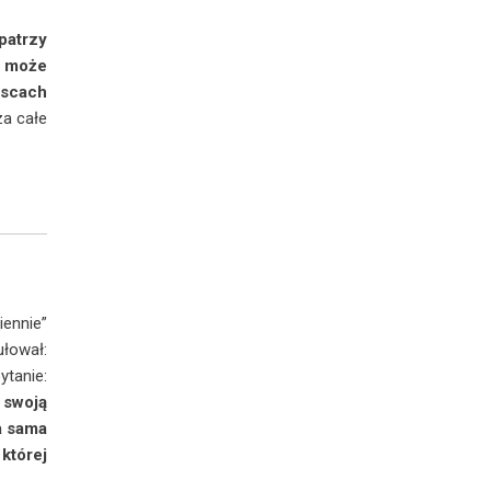
 patrzy
yć może
jscach
za całe
iennie”
łował:
tanie:
 swoją
a sama
której