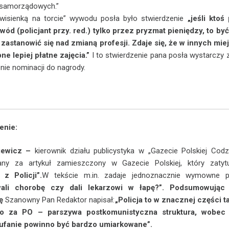
samorządowych.”
„wisienką na torcie” wywodu posła było stwierdzenie
„jeśli ktoś
wód (policjant przy. red.) tylko przez pryzmat pieniędzy, to b
zastanowić się nad zmianą profesji. Zdaje się, że w innych mie
ne lepiej płatne zajęcia.”
I to stwierdzenie pana posła wystarczy 
nie nominacji do nagrody.
enie:
siewicz –
kierownik działu publicystyka w „Gazecie Polskiej Codz
ny za artykuł zamieszczony w Gazecie Polskiej, który zatytu
i
z Policji”.
W tekście m.in. zadaje jednoznacznie wymowne py
wali chorobę czy dali lekarzowi w łapę?”. Podsumowując
ję
Szanowny Pan Redaktor napisał:
„Policja to w znacznej części t
o za PO – parszywa postkomunistyczna struktura, wobec 
ufanie powinno być bardzo umiarkowane”.