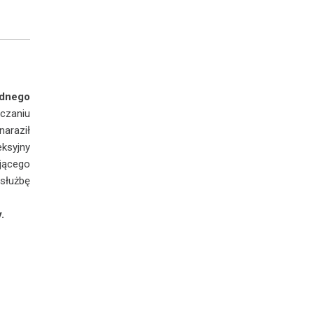
ednego
eczaniu
raził
eksyjny
jącego
służbę
.