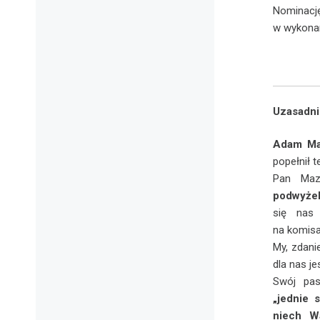
Nominacj
w wykonani
Uzasadni
Adam Ma
popełnił t
Pan Mazg
podwyżek
się nas
na komisar
My, zdani
dla nas j
Swój pas
„jednie 
niech W