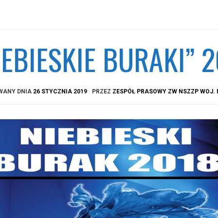
IEBIESKIE BURAKI” 
WANY DNIA
26 STYCZNIA 2019
PRZEZ
ZESPÓŁ PRASOWY ZW NSZZP WOJ.