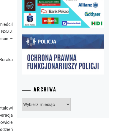
ieścił
z NSZZ
necie –
Buraka
ARCHIWA
Archiwa
rtalowi
peracja
owicie
ddzień