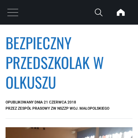
Przejdź do treści
Otwórz menu
BEZPIECZNY
PRZEDSZKOLAK W
OLKUSZU
OPUBLIKOWANY DNIA
21 CZERWCA 2018
PRZEZ
ZESPÓŁ PRASOWY ZW NSZZP WOJ. MAŁOPOLSKIEGO