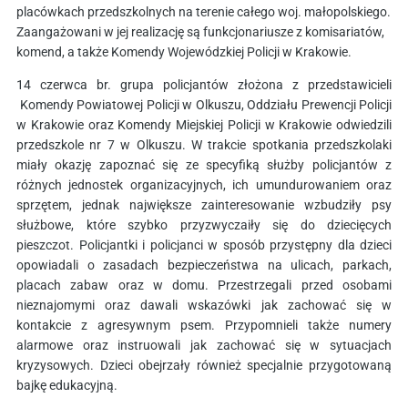
placówkach przedszkolnych na terenie całego woj. małopolskiego.
Zaangażowani w jej realizację są funkcjonariusze z komisariatów,
komend, a także Komendy Wojewódzkiej Policji w Krakowie.
14 czerwca br. grupa policjantów złożona z przedstawicieli
Komendy Powiatowej Policji w Olkuszu, Oddziału Prewencji Policji
w Krakowie oraz Komendy Miejskiej Policji w Krakowie odwiedzili
przedszkole nr 7 w Olkuszu. W trakcie spotkania przedszkolaki
miały okazję zapoznać się ze specyfiką służby policjantów z
różnych jednostek organizacyjnych, ich umundurowaniem oraz
sprzętem, jednak największe zainteresowanie wzbudziły psy
służbowe, które szybko przyzwyczaiły się do dziecięcych
pieszczot. Policjantki i policjanci w sposób przystępny dla dzieci
opowiadali o zasadach bezpieczeństwa na ulicach, parkach,
placach zabaw oraz w domu. Przestrzegali przed osobami
nieznajomymi oraz dawali wskazówki jak zachować się w
kontakcie z agresywnym psem. Przypomnieli także numery
alarmowe oraz instruowali jak zachować się w sytuacjach
kryzysowych. Dzieci obejrzały również specjalnie przygotowaną
bajkę edukacyjną.