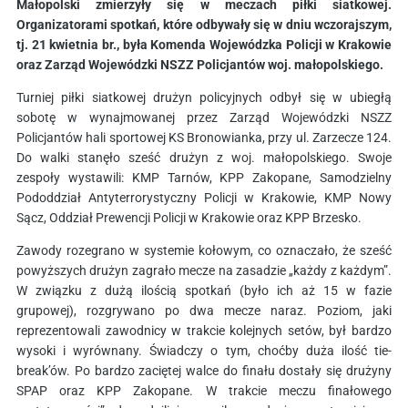
Małopolski zmierzyły się w meczach piłki siatkowej.
Organizatorami spotkań, które odbywały się w dniu wczorajszym,
tj. 21 kwietnia br., była Komenda Wojewódzka Policji w Krakowie
oraz Zarząd Wojewódzki NSZZ Policjantów woj. małopolskiego.
Turniej piłki siatkowej drużyn policyjnych odbył się w ubiegłą
sobotę w wynajmowanej przez Zarząd Wojewódzki NSZZ
Policjantów hali sportowej KS Bronowianka, przy ul. Zarzecze 124.
Do walki stanęło sześć drużyn z woj. małopolskiego. Swoje
zespoły wystawili: KMP Tarnów, KPP Zakopane, Samodzielny
Pododdział Antyterrorystyczny Policji w Krakowie, KMP Nowy
Sącz, Oddział Prewencji Policji w Krakowie oraz KPP Brzesko.
Zawody rozegrano w systemie kołowym, co oznaczało, że sześć
powyższych drużyn zagrało mecze na zasadzie „każdy z każdym”.
W związku z dużą ilością spotkań (było ich aż 15 w fazie
grupowej), rozgrywano po dwa mecze naraz. Poziom, jaki
reprezentowali zawodnicy w trakcie kolejnych setów, był bardzo
wysoki i wyrównany. Świadczy o tym, choćby duża ilość tie-
break’ów. Po bardzo zaciętej walce do finału dostały się drużyny
SPAP oraz KPP Zakopane. W trakcie meczu finałowego