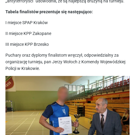
„antyterroryści” udowodnili, że są najlepszą drużyną na turnieju.
Tabela finalistów prezentuje się następująco:
I miejsce SPAP Kraków
II miejsce KPP Zakopane
III miejsce KPP Brzesko
Puchary oraz dyplomy finalistom wręczył, odpowiedzialny za
organizację turnieju, pan Jerzy Wołoch z Komendy Wojewódzkiej
Policji w Krakowie.