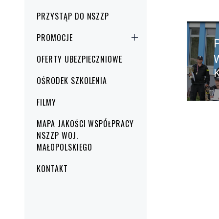
PRZYSTĄP DO NSZZP
Nawig
wpisu
PROMOCJE
OFERTY UBEZPIECZNIOWE
W
K
w
OŚRODEK SZKOLENIA
FILMY
MAPA JAKOŚCI WSPÓŁPRACY
NSZZP WOJ.
MAŁOPOLSKIEGO
KONTAKT