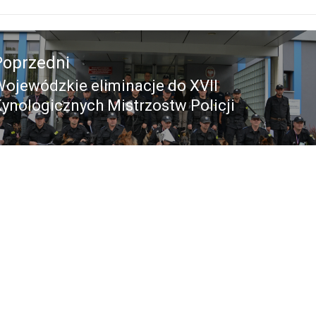
acja
Poprzedni
ojewódzkie eliminacje do XVII
Poprzedni
ynologicznych Mistrzostw Policji
pis: