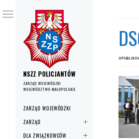
Przejdź
do
treści
DS
OPUBLIKO
NSZZ POLICJANTÓW
ZARZĄD WOJEWÓDZKI
WOJEWÓDZTWO MAŁOPOLSKIE
Menu
ZARZĄD WOJEWÓDZKI
główne
ZARZĄD
DLA ZWIĄZKOWCÓW