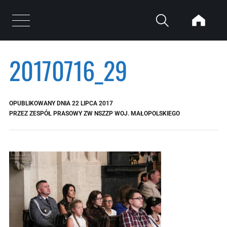
Przejdź do treści
Otwórz menu
20170716_29
OPUBLIKOWANY DNIA
22 LIPCA 2017
PRZEZ
ZESPÓŁ PRASOWY ZW NSZZP WOJ. MAŁOPOLSKIEGO