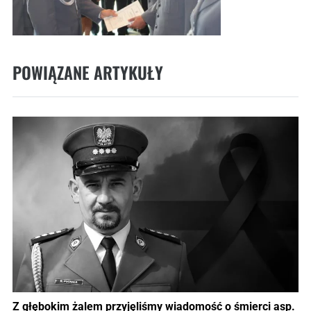
POWIĄZANE ARTYKUŁY
Z głębokim żalem przyjęliśmy wiadomość o śmierci asp.