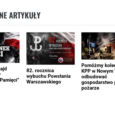
NE ARTYKUŁY
Pomóżmy kole
Rajd
82. rocznica
KPP w Nowym 
y
wybuchu Powstania
odbudować
Pamięci”
Warszawskiego
gospodarstwo 
pożarze