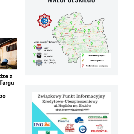
dze z
Targu
po