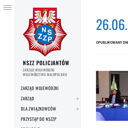
Przejdź do treści
Ukryj menu
26.06
OPUBLIKOWANY DN
NSZZ POLICJANTÓW
ZARZĄD WOJEWÓDZKI
WOJEWÓDZTWO MAŁOPOLSKIE
ZARZĄD WOJEWÓDZKI
ZARZĄD
DLA ZWIĄZKOWCÓW
PRZYSTĄP DO NSZZP