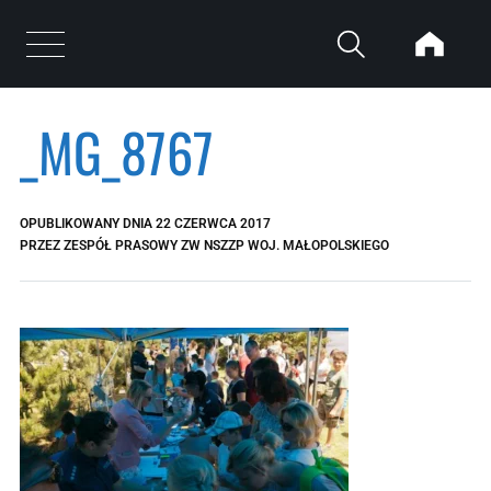
Przejdź do treści
Otwórz menu
_MG_8767
OPUBLIKOWANY DNIA
22 CZERWCA 2017
PRZEZ
ZESPÓŁ PRASOWY ZW NSZZP WOJ. MAŁOPOLSKIEGO