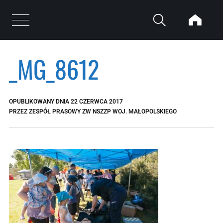
Przejdź do treści
Otwórz menu
_MG_8612
OPUBLIKOWANY DNIA
22 CZERWCA 2017
PRZEZ
ZESPÓŁ PRASOWY ZW NSZZP WOJ. MAŁOPOLSKIEGO