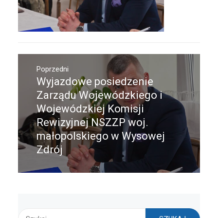
Nawigacja
wpisu
Poprzedni
Wyjazdowe posiedzenie
Poprzedni
wpis:
Zarządu Wojewódzkiego i
Wojewódzkiej Komisji
Rewizyjnej NSZZP woj.
małopolskiego w Wysowej
Zdrój
Szukaj: