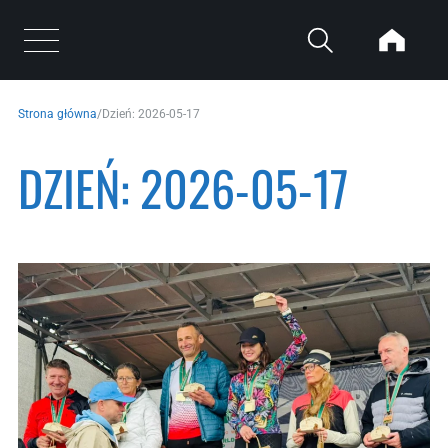
Przejdź do treści
Otwórz menu
Strona główna
/
Dzień:
2026-05-17
DZIEŃ:
2026-05-17