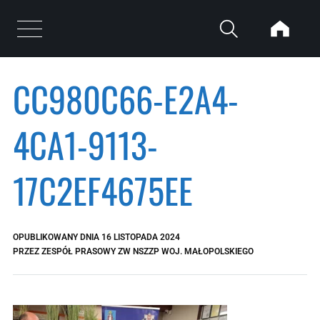
Przejdź do treści
Otwórz menu
CC980C66-E2A4-
4CA1-9113-
17C2EF4675EE
OPUBLIKOWANY DNIA
16 LISTOPADA 2024
PRZEZ
ZESPÓŁ PRASOWY ZW NSZZP WOJ. MAŁOPOLSKIEGO