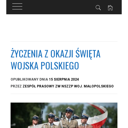
Przejdź
do
treści
ŻYCZENIA Z OKAZJI ŚWIĘTA
WOJSKA POLSKIEGO
OPUBLIKOWANY DNIA
15 SIERPNIA 2024
PRZEZ
ZESPÓŁ PRASOWY ZW NSZZP WOJ. MAŁOPOLSKIEGO