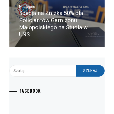
Następne
Specjalna Zniżka 50% dla
Następny
post:
Policjantów Garnizonu
Małopolskiego na Studia w
UNS
Szukaj:
FACEBOOK