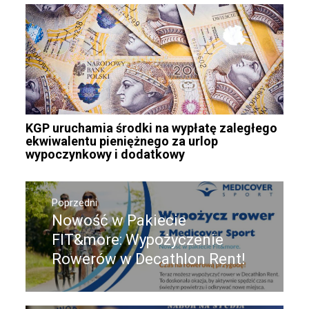
KGP uruchamia środki na wypłatę zaległego
ekwiwalentu pieniężnego za urlop
wypoczynkowy i dodatkowy
Nawigacja
wpisu
Poprzedni
Nowość w Pakiecie
Poprzedni
wpis:
FIT&more: Wypożyczenie
Rowerów w Decathlon Rent!