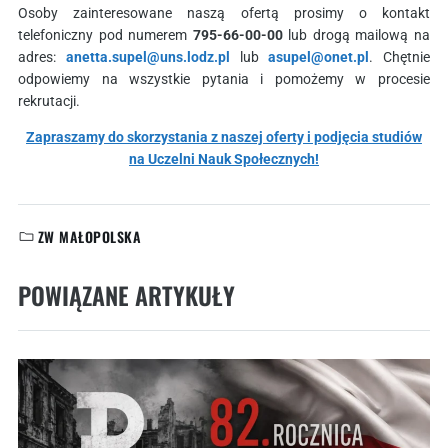
Osoby zainteresowane naszą ofertą prosimy o kontakt
telefoniczny pod numerem
795-66-00-00
lub drogą mailową na
adres:
anetta.supel@uns.lodz.pl
lub
asupel@onet.pl
. Chętnie
odpowiemy na wszystkie pytania i pomożemy w procesie
rekrutacji.
Zapraszamy do skorzystania z naszej oferty i podjęcia studiów
na Uczelni Nauk Społecznych!
ZW MAŁOPOLSKA
KATEGORIE:
POWIĄZANE ARTYKUŁY