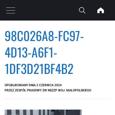
Przejdź do treści
Otwórz menu
98C026A8-FC97-
4D13-A6F1-
1DF3D21BF4B2
OPUBLIKOWANY DNIA
2 CZERWCA 2024
PRZEZ
ZESPÓŁ PRASOWY ZW NSZZP WOJ. MAŁOPOLSKIEGO