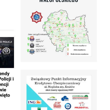
mendy
licji i
ncji
wie
więto