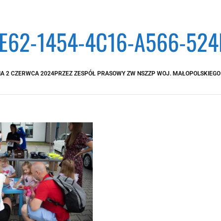
E62-1454-4C16-A566-52
IA
2 CZERWCA 2024
PRZEZ
ZESPÓŁ PRASOWY ZW NSZZP WOJ. MAŁOPOLSKIEGO