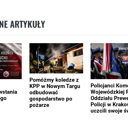
NE ARTYKUŁY
Pomóżmy koledze z
Policjanci Ko
KPP w Nowym Targu
stania
Wojewódzkiej Po
odbudować
ego
Oddziału Prewe
gospodarstwo po
Policji w Krako
pożarze
uczcili swoje ś