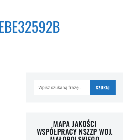
4EBE32592B
Szukaj:
SZUKAJ
MAPA JAKOŚCI
WSPÓŁPRACY NSZZP WOJ.
MAŁOPOLSKIEGO