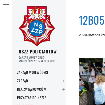
Przejdź do treści
Ukryj menu
12B05
OPUBLIKOWANY DN
NSZZ POLICJANTÓW
ZARZĄD WOJEWÓDZKI
WOJEWÓDZTWO MAŁOPOLSKIE
ZARZĄD WOJEWÓDZKI
ZARZĄD
DLA ZWIĄZKOWCÓW
PRZYSTĄP DO NSZZP