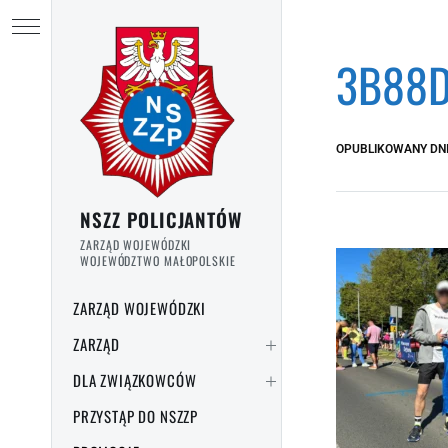
Przejdź do treści
Ukryj menu
3B88D
OPUBLIKOWANY DN
NSZZ POLICJANTÓW
ZARZĄD WOJEWÓDZKI
WOJEWÓDZTWO MAŁOPOLSKIE
ZARZĄD WOJEWÓDZKI
ZARZĄD
DLA ZWIĄZKOWCÓW
PRZYSTĄP DO NSZZP