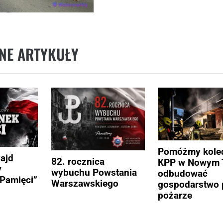
NE ARTYKUŁY
Pomóżmy kole
Rajd
82. rocznica
KPP w Nowym 
y
wybuchu Powstania
odbudować
Pamięci”
Warszawskiego
gospodarstwo 
pożarze