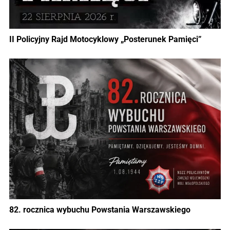
II Policyjny Rajd Motocyklowy „Posterunek Pamięci”
82. rocznica wybuchu Powstania Warszawskiego