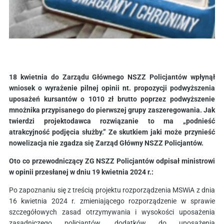
18 kwietnia do Zarządu Głównego NSZZ Policjantów wpłynął
wniosek o wyrażenie pilnej opinii nt. propozycji podwyższenia
uposażeń kursantów o 1010 zł brutto poprzez podwyższenie
mnożnika przypisanego do pierwszej grupy zaszeregowania. Jak
twierdzi projektodawca rozwiązanie to ma „podnieść
atrakcyjność podjęcia służby.” Ze skutkiem jaki może przynieść
nowelizacja nie zgadza się Zarząd Główny NSZZ Policjantów.
Oto co przewodniczący ZG NSZZ Policjantów odpisał ministrowi
w opinii przesłanej w dniu 19 kwietnia 2024 r.:
Po zapoznaniu się z treścią projektu rozporządzenia MSWiA z dnia
16 kwietnia 2024 r. zmieniającego rozporządzenie w sprawie
szczegółowych zasad otrzymywania i wysokości uposażenia
zasadniczego policjantów, dodatków do uposażenia