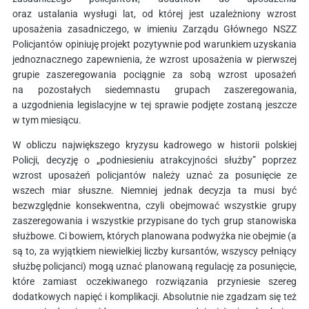
oraz ustalania wysługi lat, od której jest uzależniony wzrost
uposażenia zasadniczego, w imieniu Zarządu Głównego NSZZ
Policjantów opiniuję projekt pozytywnie pod warunkiem uzyskania
jednoznacznego zapewnienia, że wzrost uposażenia w pierwszej
grupie zaszeregowania pociągnie za sobą wzrost uposażeń
na pozostałych siedemnastu grupach zaszeregowania,
a uzgodnienia legislacyjne w tej sprawie podjęte zostaną jeszcze
w tym miesiącu.
W obliczu największego kryzysu kadrowego w historii polskiej
Policji, decyzję o „podniesieniu atrakcyjności służby” poprzez
wzrost uposażeń policjantów należy uznać za posunięcie ze
wszech miar słuszne. Niemniej jednak decyzja ta musi być
bezwzględnie konsekwentna, czyli obejmować wszystkie grupy
zaszeregowania i wszystkie przypisane do tych grup stanowiska
służbowe. Ci bowiem, których planowana podwyżka nie obejmie (a
są to, za wyjątkiem niewielkiej liczby kursantów, wszyscy pełniący
służbę policjanci) mogą uznać planowaną regulację za posunięcie,
które zamiast oczekiwanego rozwiązania przyniesie szereg
dodatkowych napięć i komplikacji. Absolutnie nie zgadzam się też