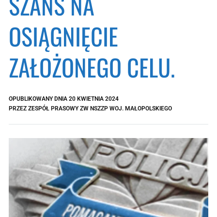
SZANS NA
OSIĄGNIĘCIE
ZAŁOŻONEGO CELU.
OPUBLIKOWANY DNIA
20 KWIETNIA 2024
PRZEZ
ZESPÓŁ PRASOWY ZW NSZZP WOJ. MAŁOPOLSKIEGO