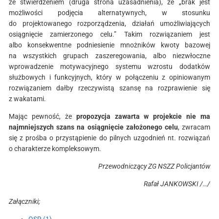
ze stwierdzeniem (druga strona uzasadnienia), że „brak jest
możliwości podjęcia alternatywnych, w stosunku
do projektowanego rozporządzenia, działań umożliwiających
osiągnięcie zamierzonego celu.” Takim rozwiązaniem jest
albo konsekwentne podniesienie mnożników kwoty bazowej
na wszystkich grupach zaszeregowania, albo niezwłoczne
wprowadzenie motywacyjnego systemu wzrostu dodatków
służbowych i funkcyjnych, który w połączeniu z opiniowanym
rozwiązaniem dałby rzeczywistą szansę na rozprawienie się
z wakatami.
Mając pewność, że
propozycja zawarta w projekcie nie ma
najmniejszych szans na osiągnięcie założonego celu
, zwracam
się z prośba o przystąpienie do pilnych uzgodnień nt. rozwiązań
o charakterze kompleksowym.
Przewodniczący ZG NSZZ Policjantów
Rafał JANKOWSKI /…/
Załączniki;