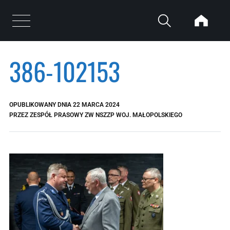
Przejdź do treści
Otwórz menu
386-102153
OPUBLIKOWANY DNIA
22 MARCA 2024
PRZEZ
ZESPÓŁ PRASOWY ZW NSZZP WOJ. MAŁOPOLSKIEGO