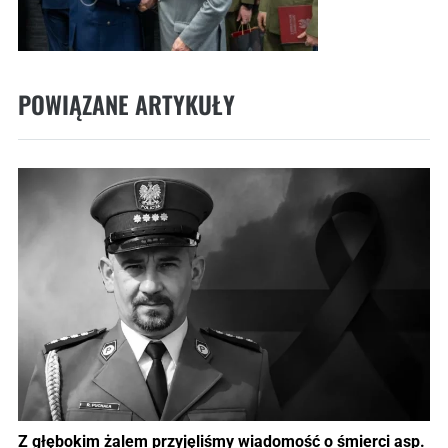
POWIĄZANE ARTYKUŁY
Z głębokim żalem przyjęliśmy wiadomość o śmierci asp.