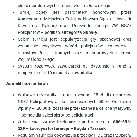
służb mundurowych z terenu woj. małopolskiego.
Turniej objęty jest patronatem honorowym przez
Komendanta Miejskiego Policji w Nowym Sączu – insp. dr
Krzysztofa Dymurę oraz Przewodniczącego ZW NSZZ
Policjantów – podinsp. Grzegorza Gubałę.
Celem turnieju jest popularyzacja gry szachowej oraz
wyłonienie zwycięzcy wśród policjantów, emerytów i
rencistów Policji lub innych służb mundurowych z terenu
woj. małopolskiego.
System rozgrywek szwajcarski na dystansie 9 rund z
tempem gry po 10 minut dla zawodnika.
Warunki uczestnictwa:
Wpisowe uczestnika turnieju wynosi 25 zł dla członków
NSZZ Policjantów, a dla niezrzeszonych 50 zł. Od każdej
wpłaty – 20,00 zł zostanie przekazane na cel charytatywny
– pomoc dla dzieci sierot po policjantach.
Zgłoszenia i zapisy telefoniczne pod numerem:
606-695-
529 – koordynator turnieju – Bogdan Tarasek.
Regulamin turnieju obowiązują przepisy FIDE oraz PZSzach.