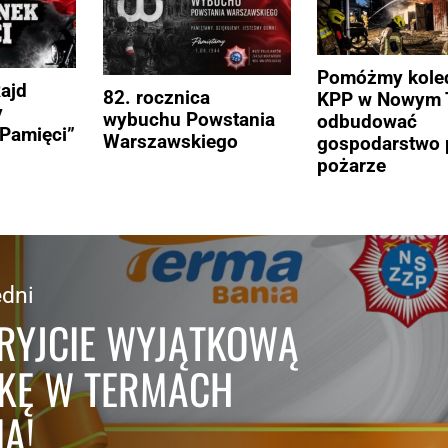
Pomóżmy kole
Rajd
82. rocznica
KPP w Nowym 
y
wybuchu Powstania
odbudować
Pamięci”
Warszawskiego
gospodarstwo 
pożarze
dni
RYJCIE WYJĄTKOWĄ
ŻKĘ W TERMACH
A!