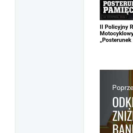
II Policyjny 
Motocyklow
„Posterunek 
Poprze
ODK
ZNI
BANI