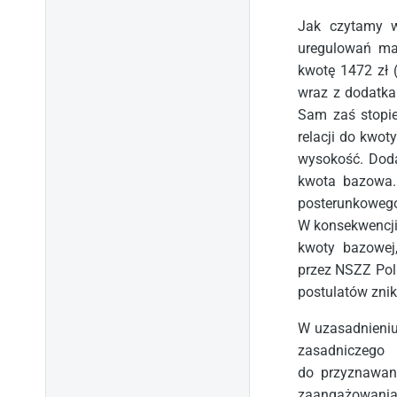
Jak czytamy w
uregulowań ma
kwotę 1472 zł 
wraz z dodatka
Sam zaś stopie
relacji do kwot
wysokość. Doda
kwota bazowa. 
posterunkowego
W konsekwencji
kwoty bazowej
przez NSZZ Poli
postulatów znik
W uzasadnieniu
zasadniczego
do przyznawan
zaangażowania