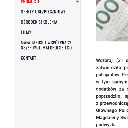
PROMOCJE
OFERTY UBEZPIECZNIOWE
OŚRODEK SZKOLENIA
FILMY
MAPA JAKOŚCI WSPÓŁPRACY
NSZZP WOJ. MAŁOPOLSKIEGO
KONTAKT
Wczoraj, (31 
zatwierdziło p
policjantów. Pr
w tym samym 
dodatków za s
poprzedziło 
z przewodnicz
Głównego Poli
Magdaleny Świd
podwyżki.