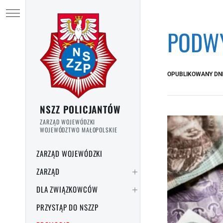
Przejdź do treści
Ukryj menu
PODWY
OPUBLIKOWANY DN
NSZZ POLICJANTÓW
ZARZĄD WOJEWÓDZKI
WOJEWÓDZTWO MAŁOPOLSKIE
ZARZĄD WOJEWÓDZKI
ZARZĄD
DLA ZWIĄZKOWCÓW
PRZYSTĄP DO NSZZP