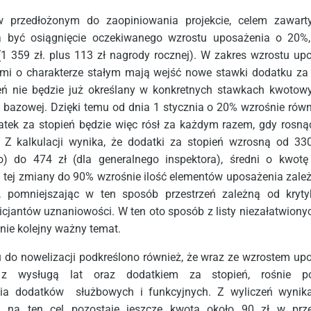
 przedłożonym do zaopiniowania projekcie, celem zawart
 być osiągnięcie oczekiwanego wzrostu uposażenia o 20%,
(1 359 zł. plus 113 zł nagrody rocznej). W zakres wzrostu up
mi o charakterze stałym mają wejść nowe stawki dodatku za 
ń nie będzie już określany w konkretnych stawkach kwotow
y bazowej. Dzięki temu od dnia 1 stycznia o 20% wzrośnie równ
tek za stopień będzie więc rósł za każdym razem, gdy rosną
Z kalkulacji wynika, że dodatki za stopień wzrosną od 330
) do 474 zł (dla generalnego inspektora), średni o kwotę
 tej zmiany do 90% wzrośnie ilość elementów uposażenia zale
, pomniejszając w ten sposób przestrzeń zależną od kryt
cjantów uznaniowości. W ten oto sposób z listy niezałatwiony
nie kolejny ważny temat.
 do nowelizacji podkreślono również, że wraz ze wzrostem up
 z wysługą lat oraz dodatkiem za stopień, rośnie p
ia dodatków służbowych i funkcyjnych. Z wyliczeń wynika
 na ten cel pozostaje jeszcze kwota około 90 zł w przel