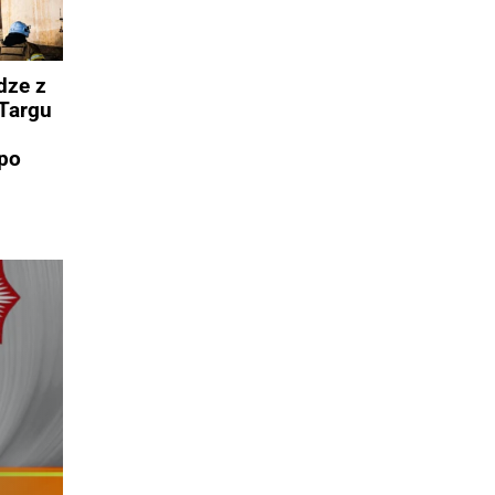
dze z
Targu
po