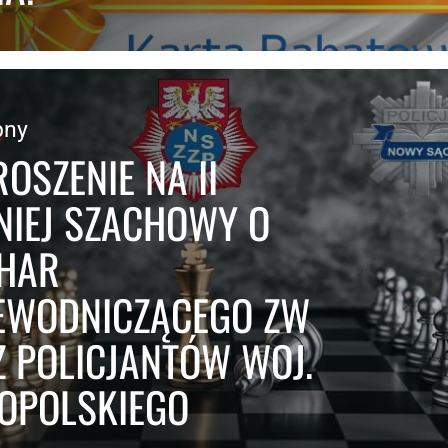
pny
OSZENIE NA II
NIEJ SZACHOWY O
HAR
EWODNICZĄCEGO ZW
Z POLICJANTÓW WOJ.
OPOLSKIEGO