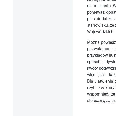
na policjanta. 
ponieważ dodat
plus dodatek 
stanowisku, że
Wojewódzkich i
Można powiedzie
pozwalające n
przykładów ilus
sposób indywid
kwoty podwyżki 
więc jeśli ka
Dla ułatwienia 
czyli te w któr
wspomnieć, że 
stołeczny, za ps