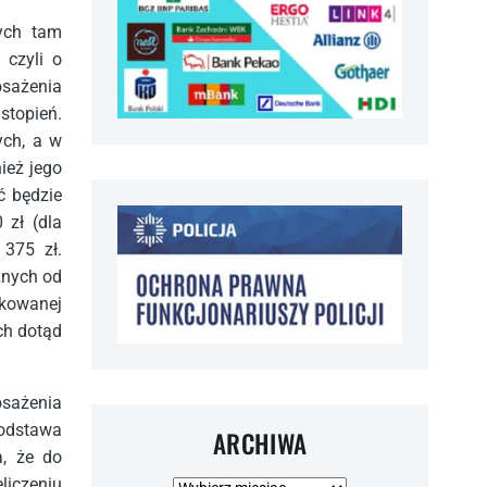
ych tam
 czyli o
osażenia
stopień.
ych, a w
ież jego
ć będzie
 zł (dla
 375 zł.
żnych od
ykowanej
ch dotąd
osażenia
odstawa
ARCHIWA
, że do
iczeniu