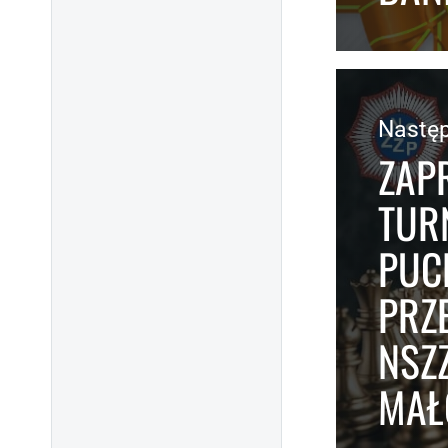
Nastę
ZAPR
TUR
PUC
PRZ
NSZ
MAŁ