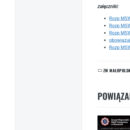
załączniki:
Rozp MSWi
Rozp MSWi
Rozp MSWi
obowiązuj
Rozp MSW
ZW MAŁOPOLS
KATEGORIE:
POWIĄZA