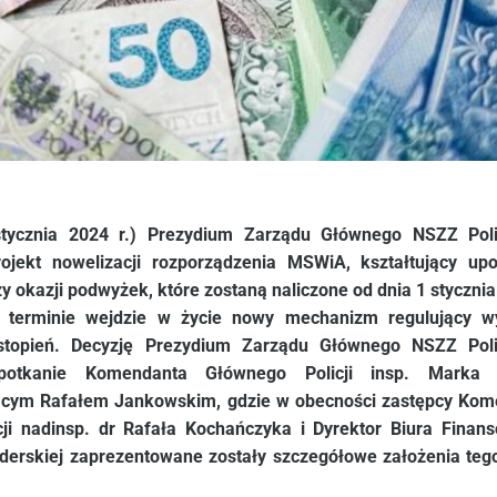
stycznia 2024 r.) Prezydium Zarządu Głównego NSZZ Poli
rojekt nowelizacji rozporządzenia MSWiA, kształtujący up
zy okazji podwyżek, które zostaną naliczone od dnia 1 stycznia 
terminie wejdzie w życie nowy mechanizm regulujący w
topień. Decyzję Prezydium Zarządu Głównego NSZZ Poli
spotkanie Komendanta Głównego Policji insp. Marka 
ącym Rafałem Jankowskim, gdzie w obecności zastępcy Kom
cji nadinsp. dr Rafała Kochańczyka i Dyrektor Biura Fina
erskiej zaprezentowane zostały szczegółowe założenia teg