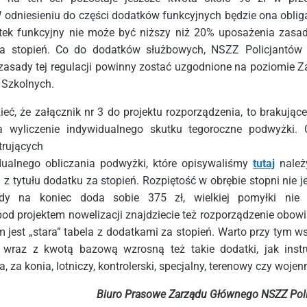
W odniesieniu do części dodatków funkcyjnych będzie ona obliga
ek funkcyjny nie może być niższy niż 20% uposażenia zasa
za stopień. Co do dodatków służbowych, NSZZ Policjantów
 zasady tej regulacji powinny zostać uzgodnione na poziomie 
 Szkolnych.
ć, że załącznik nr 3 do projektu rozporządzenia, to brakując
a wyliczenie indywidualnego skutku tegoroczne podwyżki. 
trujących
ualnego obliczania podwyżki, które opisywaliśmy
tutaj
nale
z tytułu dodatku za stopień. Rozpiętość w obrębie stopni nie je
żdy na koniec doda sobie 375 zł, wielkiej pomyłki nie p
pod projektem nowelizacji znajdziecie też rozporządzenie obowi
ym jest „stara” tabela z dodatkami za stopień. Warto przy tym w
wraz z kwotą bazową wzrosną też takie dodatki, jak instru
a, za konia, lotniczy, kontrolerski, specjalny, terenowy czy wojen
Biuro Prasowe Zarządu Głównego NSZZ Pol