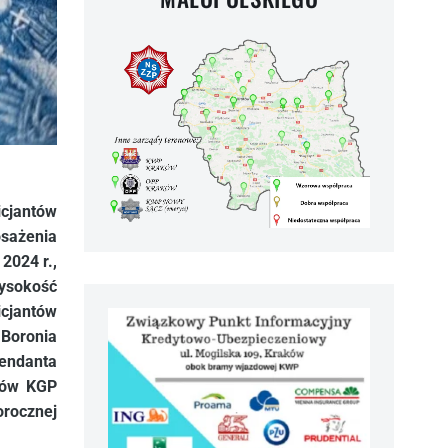
cjantów
osażenia
2024 r.,
ysokość
cjantów
Boronia
endanta
nsów KGP
orocznej