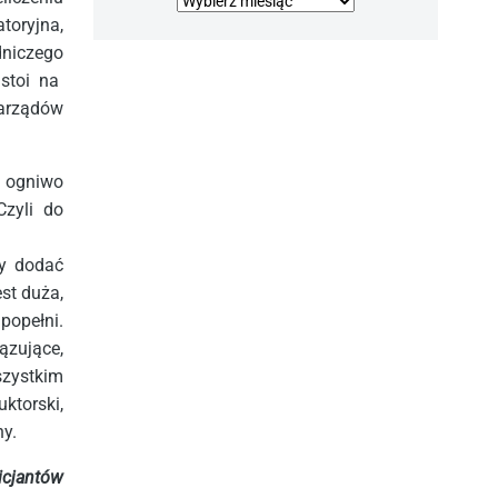
Archiwa
toryjna,
dniczego
 stoi na
Zarządów
e ogniwo
Czyli do
ży dodać
st duża,
opełni.
ązujące,
szystkim
ktorski,
ny.
icjantów