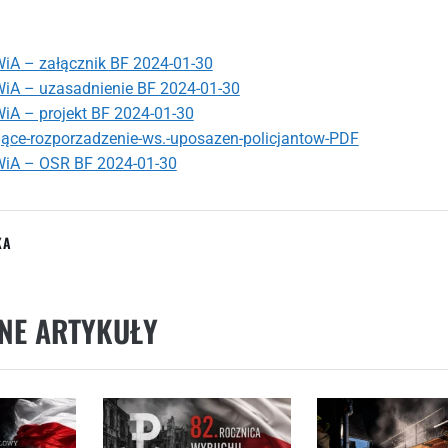
A – załącznik BF 2024-01-30
A – uzasadnienie BF 2024-01-30
A – projekt BF 2024-01-30
ące-rozporzadzenie-ws.-uposazen-policjantow-PDF
iA – OSR BF 2024-01-30
KA
NE ARTYKUŁY