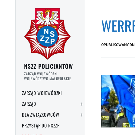
Przejdź do treści
Ukryj menu
WERRR
OPUBLIKOWANY DN
NSZZ POLICJANTÓW
ZARZĄD WOJEWÓDZKI
WOJEWÓDZTWO MAŁOPOLSKIE
ZARZĄD WOJEWÓDZKI
ZARZĄD
DLA ZWIĄZKOWCÓW
PRZYSTĄP DO NSZZP