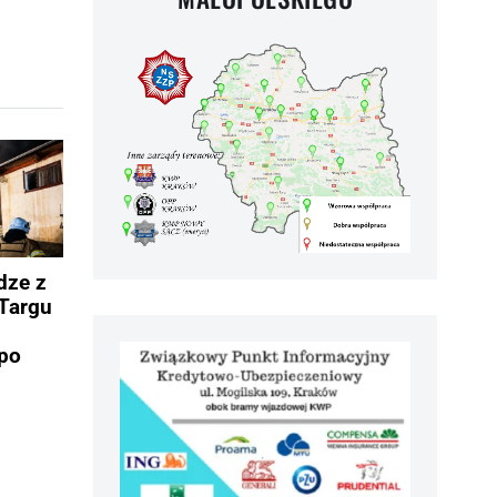
dze z
Targu
po