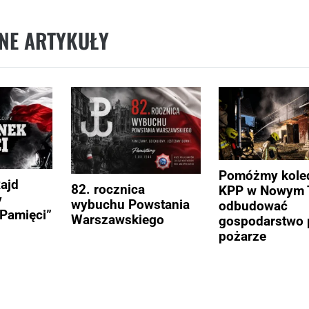
NE ARTYKUŁY
Pomóżmy kole
Rajd
82. rocznica
KPP w Nowym 
y
wybuchu Powstania
odbudować
Pamięci”
Warszawskiego
gospodarstwo 
pożarze