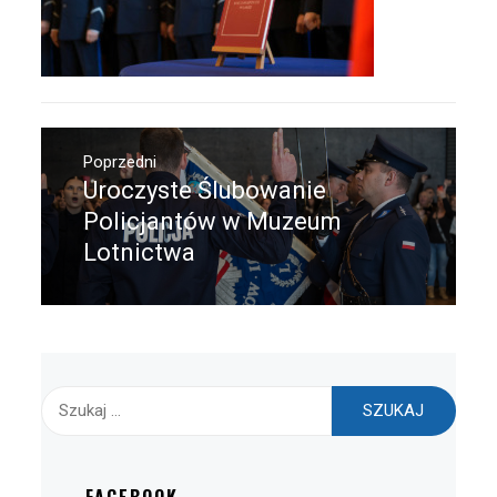
Nawigacja
wpisu
Poprzedni
Uroczyste Ślubowanie
Poprzedni
wpis:
Policjantów w Muzeum
Lotnictwa
Szukaj: