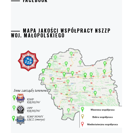
FACEBOOK
MAPA JAKOŚCI WSPÓŁPRACY NSZZP
WOJ. MAŁOPOLSKIEGO