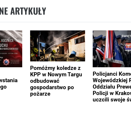
NE ARTYKUŁY
Pomóżmy koledze z
Policjanci Ko
KPP w Nowym Targu
stania
Wojewódzkiej Po
odbudować
ego
Oddziału Prewe
gospodarstwo po
Policji w Krako
pożarze
uczcili swoje ś