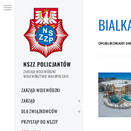
Przejdź do treści
Ukryj menu
BIALK
OPUBLIKOWANY DN
NSZZ POLICJANTÓW
ZARZĄD WOJEWÓDZKI
WOJEWÓDZTWO MAŁOPOLSKIE
ZARZĄD WOJEWÓDZKI
ZARZĄD
DLA ZWIĄZKOWCÓW
PRZYSTĄP DO NSZZP