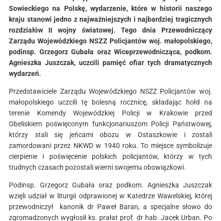
Sowieckiego na Polskę, wydarzenie, które w historii naszego
kraju stanowi jedno z najważniejszych i najbardziej tragicznych
rozdziałów II wojny światowej. Tego dnia Przewodniczący
Zarządu Wojewódzkiego NSZZ Policjantów woj. małopolskiego,
podinsp. Grzegorz Gubała oraz Wiceprzewodnicząca, podkom.
Agnieszka Juszczak, uczcili pamięć ofiar tych dramatycznych
wydarzeń.
Przedstawiciele Zarządu Wojewódzkiego NSZZ Policjantów woj.
małopolskiego uczcili tę bolesną rocznicę, składając hołd na
terenie Komendy Wojewódzkiej Policji w Krakowie przed
Obeliskiem poświęconym funkcjonariuszom Policji Państwowej,
którzy stali się jeńcami obozu w Ostaszkowie i zostali
zamordowani przez NKWD w 1940 roku. To miejsce symbolizuje
cierpienie i poświęcenie polskich policjantów, którzy w tych
trudnych czasach pozostali wierni swojemu obowiązkowi.
Podinsp. Grzegorz Gubała oraz podkom. Agnieszka Juszczak
wzięli udział w liturgii odprawionej w Katedrze Wawelskiej, której
przewodniczył kanonik dr Paweł Baran, a specjalne słowo do
zgromadzonych wygłosił ks. prałat prof. dr hab. Jacek Urban. Po