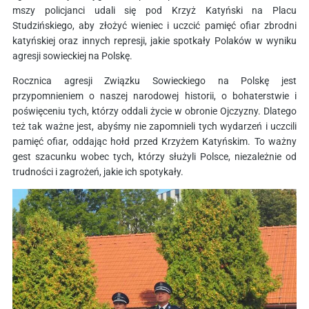
mszy policjanci udali się pod Krzyż Katyński na Placu
Studzińskiego, aby złożyć wieniec i uczcić pamięć ofiar zbrodni
katyńskiej oraz innych represji, jakie spotkały Polaków w wyniku
agresji sowieckiej na Polskę.
Rocznica agresji Związku Sowieckiego na Polskę jest
przypomnieniem o naszej narodowej historii, o bohaterstwie i
poświęceniu tych, którzy oddali życie w obronie Ojczyzny. Dlatego
też tak ważne jest, abyśmy nie zapomnieli tych wydarzeń i uczcili
pamięć ofiar, oddając hołd przed Krzyżem Katyńskim. To ważny
gest szacunku wobec tych, którzy służyli Polsce, niezależnie od
trudności i zagrożeń, jakie ich spotykały.