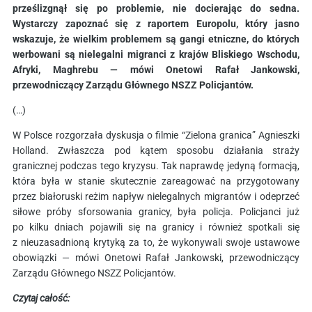
prześlizgnął się po problemie, nie docierając do sedna.
Wystarczy zapoznać się z raportem Europolu, który jasno
wskazuje, że wielkim problemem są gangi etniczne, do których
werbowani są nielegalni migranci z krajów Bliskiego Wschodu,
Afryki, Maghrebu — mówi Onetowi Rafał Jankowski,
przewodniczący Zarządu Głównego NSZZ Policjantów.
(…)
W Polsce rozgorzała dyskusja o filmie “Zielona granica” Agnieszki
Holland. Zwłaszcza pod kątem sposobu działania straży
granicznej podczas tego kryzysu. Tak naprawdę jedyną formacją,
która była w stanie skutecznie zareagować na przygotowany
przez białoruski reżim napływ nielegalnych migrantów i odeprzeć
siłowe próby sforsowania granicy, była policja. Policjanci już
po kilku dniach pojawili się na granicy i również spotkali się
z nieuzasadnioną krytyką za to, że wykonywali swoje ustawowe
obowiązki — mówi Onetowi Rafał Jankowski, przewodniczący
Zarządu Głównego NSZZ Policjantów.
Czytaj całość: