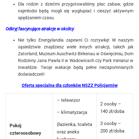
Dla rodzin z dziećmi przygotowaliśmy plac zabaw, gdzie
najmłodsi będą mogli się wygłupiać i cieszyć aktywnym
spędzaniem czasu.
Odkryj fascynujące atrakcje w okolicy
Nie tylko Energylandia zapewni Ci rozrywkę! W naszym
sąsiedztwie znajdziesz wiele innych atrakcji, takich jak
Zatorland, Muzeum Auschwitz-Birkenau w Oświęcimiu, Dom
Rodzinny Jana Pawła II w Wadowicach czy Park miniatur w
Inwałdzie. Twoje wakacje będą pełne niezapomnianych
doświadczeń!
Oferta specjalna dla członków NSZZ Policjantów
– telewizor
2 osoby –
140 zł/doba
– klimatyzacja
3 osoby –
(łazienka, toaleta
Pokój
200 zł/doba
oraz aneks
czteroosobowy