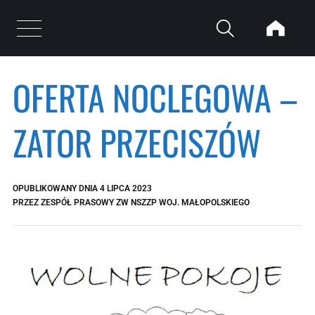
Przejdź do treści
Otwórz menu
OFERTA NOCLEGOWA –
ZATOR PRZECISZÓW
OPUBLIKOWANY DNIA
4 LIPCA 2023
PRZEZ
ZESPÓŁ PRASOWY ZW NSZZP WOJ. MAŁOPOLSKIEGO