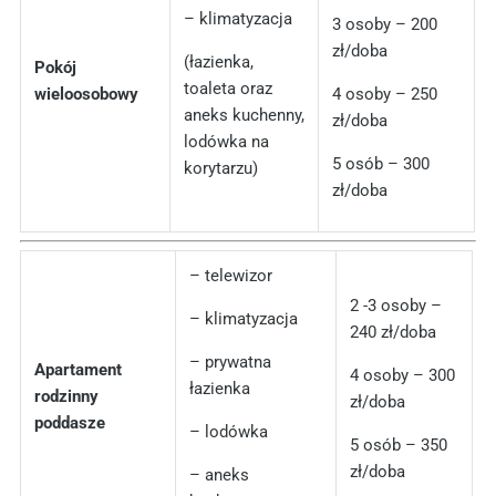
– klimatyzacja
3 osoby – 200
zł/doba
(łazienka,
Pokój
toaleta oraz
wieloosobowy
4 osoby – 250
aneks kuchenny,
zł/doba
lodówka na
5 osób – 300
korytarzu)
zł/doba
– telewizor
2 -3 osoby –
– klimatyzacja
240 zł/doba
– prywatna
Apartament
4 osoby – 300
łazienka
rodzinny
zł/doba
poddasze
– lodówka
5 osób – 350
zł/doba
– aneks