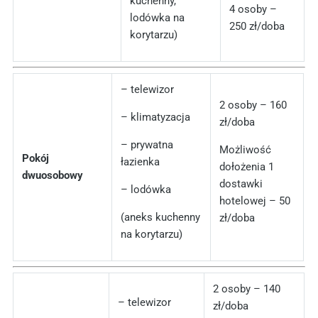
kuchenny,
4 osoby –
lodówka na
250 zł/doba
korytarzu)
– telewizor
2 osoby – 160
– klimatyzacja
zł/doba
– prywatna
Możliwość
Pokój
łazienka
dołożenia 1
dwuosobowy
dostawki
– lodówka
hotelowej – 50
(aneks kuchenny
zł/doba
na korytarzu)
2 osoby – 140
– telewizor
zł/doba